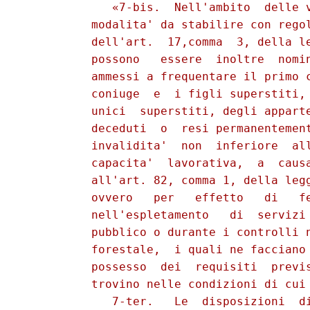
             «7-bis.  Nell'ambito  delle v
          modalita' da stabilire con regol
          dell'art.  17,comma  3, della le
          possono   essere  inoltre  nomin
          ammessi a frequentare il primo c
          coniuge  e  i figli superstiti, 
          unici  superstiti, degli apparte
          deceduti  o  resi permanentement
          invalidita'  non  inferiore  all
          capacita'  lavorativa,  a  causa
          all'art. 82, comma 1, della legg
          ovvero   per   effetto   di   fe
          nell'espletamento   di  servizi 
          pubblico o durante i controlli n
          forestale,  i quali ne facciano 
          possesso  dei  requisiti  previs
          trovino nelle condizioni di cui 
             7-ter.   Le  disposizioni  di