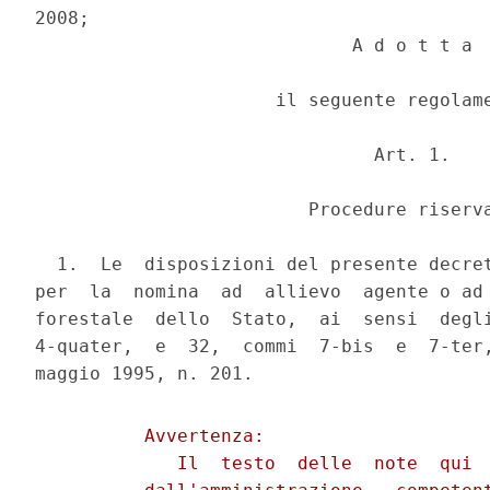
2008;

                             A d o t t a

                      il seguente regolame
                               Art. 1.

                         Procedure riserva
  1.  Le  disposizioni del presente decret
per  la  nomina  ad  allievo  agente o ad 
forestale  dello  Stato,  ai  sensi  degli
4-quater,  e  32,  commi  7-bis  e  7-ter,
          Avvertenza:

             Il  testo  delle  note  qui  