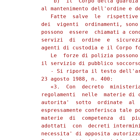
              b)  il  Corpo della guardia 
          al mantenimento dell'ordine e de
             Fatte  salve  le  rispettive 
          dei  vigenti  ordinamenti, sono 
          possono  essere  chiamati a conc
          servizi  di  ordine  e  sicurezz
          agenti di custodia e il Corpo fo
             Le  forze di polizia possono 
          il servizio di pubblico soccorso
             - Si riporta il testo dell'ar
          23 agosto 1988, n. 400:

             «3.  Con  decreto  ministeria
          regolamenti  nelle  materie di c
          autorita'  sotto  ordinate  al  
          espressamente conferisca tale po
          materie  di  competenza  di  piu
          adottati  con  decreti intermini
          necessita' di apposita autorizza