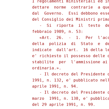
          I regolamenti ministeriali ed in
          dettare  norme  contrarie  a que
          dal  Governo.  Essi debbono esse
          del Consiglio dei Ministri prima
             -  Si  riporta  il  testo  de
          febbraio 1989, n. 53:

             «Art.  26.  -  1.  Per  l'acc
          della  polizia  di  Stato  e  de
          indicate  dall'art.  16 della le
          e' richiesto il possesso delle q
          stabilite  per  l'ammissione ai 
          ordinaria.».

             - Il decreto del Presidente d
          1991, n. 132, e' pubblicato nell
          aprile 1991, n. 94.

             - Il decreto del Presidente d
          marzo  1991, n. 138, e' pubblica
          del 29 aprile 1991, n. 99.
