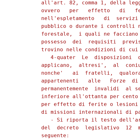
          all'art. 82, comma 1, della legg
          ovvero   per   effetto   di   fe
          nell'espletamento   di  servizi 
          pubblico o durante i controlli n
          forestale,  i quali ne facciano 
          possesso  dei  requisiti  previs
          trovino nelle condizioni di cui 
             4-quater  Le  disposizioni  d
          applicano,  altresi',  al  coniu
          nonche'   ai  fratelli,  qualora
          appartenenti   alle   Forze  di 
          permanentemente  invalidi  al se
          inferiore all'ottanta per cento 
          per effetto di ferite o lesioni 
          di missioni internazionali di pa
             - Si riporta il testo dell'ar
          del  decreto  legislativo  12  m
          seguente:
