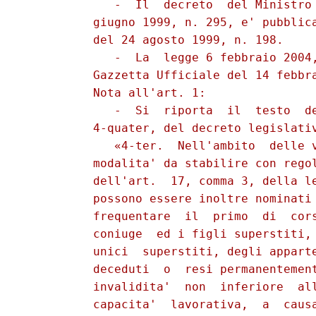
             -  Il  decreto  del Ministro 
          giugno 1999, n. 295, e' pubblica
          del 24 agosto 1999, n. 198.

             -  La  legge 6 febbraio 2004,
          Gazzetta Ufficiale del 14 febbra
          Nota all'art. 1:

             -  Si  riporta  il  testo  de
          4-quater, del decreto legislativ
             «4-ter.  Nell'ambito  delle v
          modalita' da stabilire con regol
          dell'art.  17, comma 3, della le
          possono essere inoltre nominati 
          frequentare  il  primo  di  cors
          coniuge  ed i figli superstiti, 
          unici  superstiti, degli apparte
          deceduti  o  resi permanentement
          invalidita'  non  inferiore  all
          capacita'  lavorativa,  a  causa