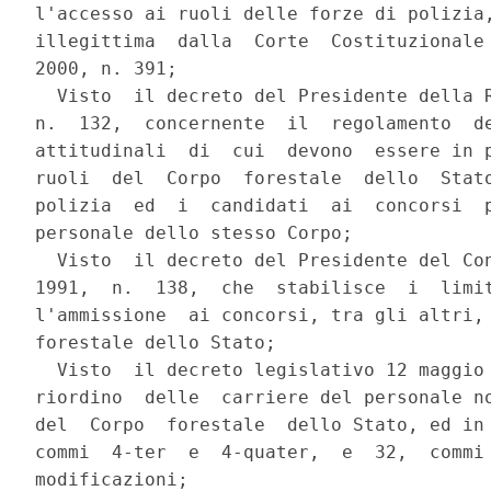
l'accesso ai ruoli delle forze di polizia,
illegittima  dalla  Corte  Costituzionale 
2000, n. 391;

  Visto  il decreto del Presidente della R
n.  132,  concernente  il  regolamento  de
attitudinali  di  cui  devono  essere in p
ruoli  del  Corpo  forestale  dello  Stato
polizia  ed  i  candidati  ai  concorsi  p
personale dello stesso Corpo;

  Visto  il decreto del Presidente del Con
1991,  n.  138,  che  stabilisce  i  limit
l'ammissione  ai concorsi, tra gli altri, 
forestale dello Stato;

  Visto  il decreto legislativo 12 maggio 
riordino  delle  carriere del personale no
del  Corpo  forestale  dello Stato, ed in 
commi  4-ter  e  4-quater,  e  32,  commi 
modificazioni;
