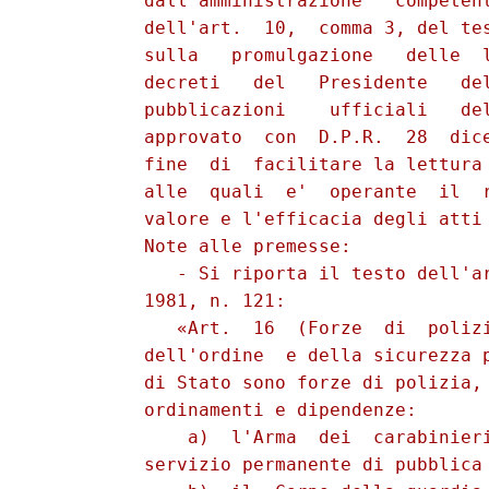
          dall'amministrazione   competent
          dell'art.  10,  comma 3, del tes
          sulla   promulgazione   delle  l
          decreti   del   Presidente   del
          pubblicazioni    ufficiali   del
          approvato  con  D.P.R.  28  dice
          fine  di  facilitare la lettura 
          alle  quali  e'  operante  il  r
          valore e l'efficacia degli atti 
          Note alle premesse:

             - Si riporta il testo dell'ar
          1981, n. 121:

             «Art.  16  (Forze  di  polizi
          dell'ordine  e della sicurezza p
          di Stato sono forze di polizia, 
          ordinamenti e dipendenze:

              a)  l'Arma  dei  carabinieri
          servizio permanente di pubblica 