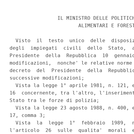
                IL MINISTRO DELLE POLITICH
                       ALIMENTARI E FOREST
  Visto  il  testo  unico  delle  disposiz
degli  impiegati  civili  dello  Stato,  a
Presidente  della  Repubblica  10  gennaio
modificazioni,  nonche' le relative norme 
decreto  del  Presidente  della  Repubblic
successive modificazioni;

  Vista la legge 1° aprile 1981, n. 121, e
16  concernente, tra l'altro, l'inseriment
Stato tra le forze di polizia;

  Vista la legge 23 agosto 1988, n. 400, e
17, comma 3;

  Vista  la  legge  1°  febbraio  1989,  n
l'articolo  26  sulle  qualita'  morali  e