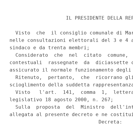
                   IL PRESIDENTE DELLA REP
  Visto  che  il consiglio comunale di Mar
nelle consultazioni elettorali del 3 e 4 a
sindaco e da trenta membri;

  Considerato  che  nel  citato  comune,  
contestuali  rassegnate  da  diciassette c
assicurato il normale funzionamento degli 
  Ritenuto,  pertanto,  che  ricorrano gli
scioglimento della suddetta rappresentanza
  Visto   l'art.  141,  comma  1,  lettera
legislativo 18 agosto 2000, n. 267;

  Sulla  proposta  del  Ministro  dell'int
allegata al presente decreto e ne costitui
                              Decreta:
