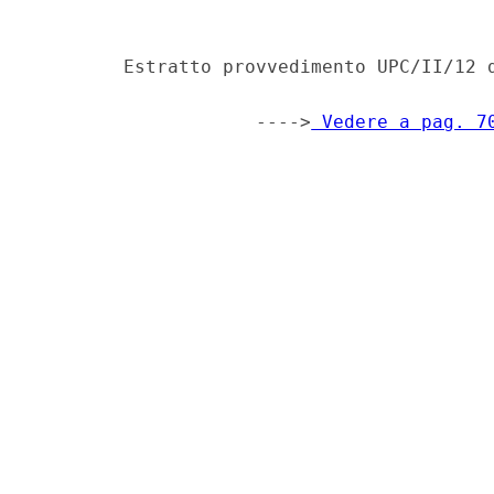
        Estratto provvedimento UPC/II/12 d
                    ---->
 Vedere a pag. 7