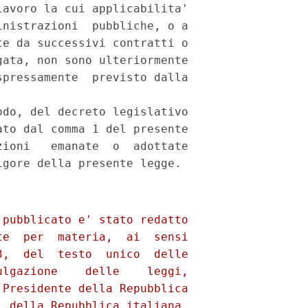
avoro la cui applicabilita'

nistrazioni  pubbliche, o a

e da successivi contratti o

ata, non sono ulteriormente

pressamente  previsto dalla

do, del decreto legislativo

to dal comma 1 del presente

ioni   emanate  o  adottate

pubblicato e' stato redatto

e  per  materia,  ai  sensi

,  del  testo  unico  delle

lgazione    delle    leggi,

Presidente della Repubblica

 della Repubblica italiana,
