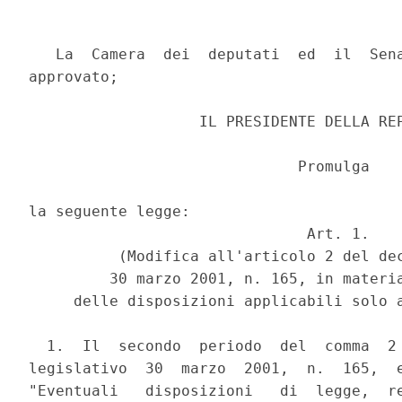
   La  Camera  dei  deputati  ed  il  Sena
approvato;

                   IL PRESIDENTE DELLA REP
                              Promulga

la seguente legge:

                               Art. 1.

          (Modifica all'articolo 2 del dec
         30 marzo 2001, n. 165, in materia
     delle disposizioni applicabili solo a
  1.  Il  secondo  periodo  del  comma  2 
legislativo  30  marzo  2001,  n.  165,  e
"Eventuali   disposizioni   di  legge,  re