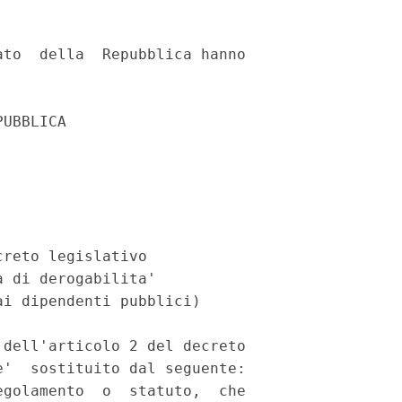
to  della  Repubblica hanno

UBBLICA

reto legislativo

 di derogabilita'

i dipendenti pubblici)

dell'articolo 2 del decreto

'  sostituito dal seguente:

golamento  o  statuto,  che
