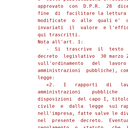
          approvato  con  D.P.R.  28  dice
          fine  di  facilitare la lettura 
          modificate  o  alle  quali e'  o
          invariati  il  valore  e l'effic
          qui trascritti.

          Nota all'art. 1:

             -  Si  trascrive  il  testo  
          decreto  legislativo  30 marzo 2
          sull'ordinamento   del   lavoro 
          amministrazioni  pubbliche), com
          legge:

             «2.   I   rapporti   di   lav
          amministrazioni    pubbliche    
          disposizioni  del capo I, titolo
          civile  e  dalla  legge  sui rap
          nell'impresa, fatte salve le div
          nel  presente  decreto.  Eventua
          regolamento  o  statuto,  che  i