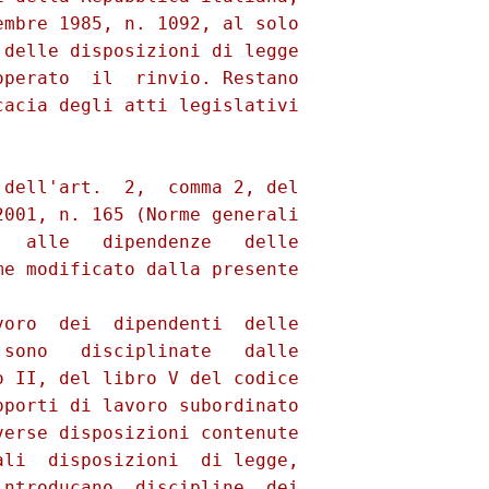
mbre 1985, n. 1092, al solo

delle disposizioni di legge

perato  il  rinvio. Restano

acia degli atti legislativi

dell'art.  2,  comma 2, del

001, n. 165 (Norme generali

  alle   dipendenze   delle

e modificato dalla presente

oro  dei  dipendenti  delle

sono   disciplinate   dalle

 II, del libro V del codice

porti di lavoro subordinato

erse disposizioni contenute

li  disposizioni  di legge,

ntroducano  discipline  dei
