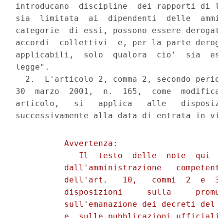
introducano  discipline  dei rapporti di l
sia  limitata  ai  dipendenti  delle  ammi
categorie  di essi, possono essere derogat
accordi  collettivi  e, per la parte derog
applicabili,  solo  qualora  cio'  sia  es
legge".

  2.  L'articolo 2, comma 2, secondo perio
30  marzo  2001,  n.  165,  come  modifica
articolo,   si   applica   alle   disposiz
          Avvertenza:

             Il  testo  delle  note  qui  
          dall'amministrazione   competent
          dell'art.   10,   commi  2  e  3
          disposizioni     sulla     promu
          sull'emanazione dei decreti del 
          e  sulle pubblicazioni ufficiali