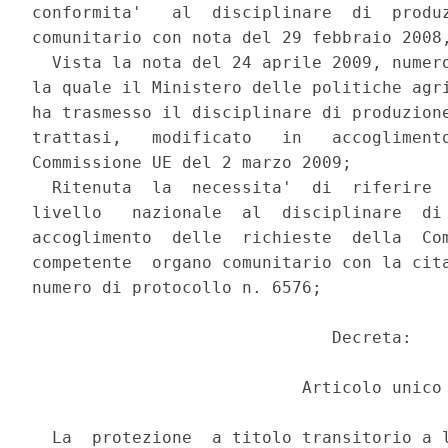
conformita'   al  disciplinare  di  produz
comunitario con nota del 29 febbraio 2008,
  Vista la nota del 24 aprile 2009, numero
la quale il Ministero delle politiche agri
ha trasmesso il disciplinare di produzione
trattasi,   modificato   in   accoglimento
Commissione UE del 2 marzo 2009;

  Ritenuta  la  necessita'  di  riferire  
livello   nazionale  al  disciplinare  di 
accoglimento  delle  richieste  della  Com
competente  organo comunitario con la cita
numero di protocollo n. 6576;

                              Decreta:

                           Articolo unico

  La  protezione  a titolo transitorio a l