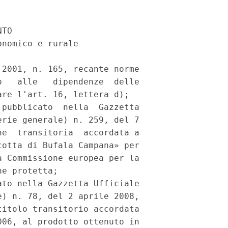
TO

nomico e rurale

2001, n. 165, recante norme

   alle   dipendenze  delle

re l'art. 16, lettera d);

pubblicato  nella  Gazzetta

rie generale) n. 259, del 7

e  transitoria  accordata a

otta di Bufala Campana» per

 Commissione europea per la

e protetta;

to nella Gazzetta Ufficiale

) n. 78, del 2 aprile 2008,

itolo transitorio accordata

06, al prodotto ottenuto in
