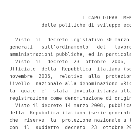
                        IL CAPO DIPARTIMEN
           delle politiche di sviluppo eco
  Visto  il  decreto legislativo 30 marzo 
generali   sull'ordinamento   del   lavoro
amministrazioni pubbliche, ed in particola
  Visto  il  decreto  23  ottobre  2006,  
Ufficiale  della  Repubblica  italiana (se
novembre  2006,  relativo  alla  protezion
livello  nazionale alla denominazione «Ric
la  quale  e'  stata  inviata istanza alla
registrazione come denominazione di origin
  Visto il decreto 14 marzo 2008, pubblica
della  Repubblica italiana (serie generale
che  riserva  la  protezione nazionale a t
con  il  suddetto  decreto  23  ottobre 20