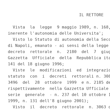
                             IL RETTORE

  Vista  la  legge  9 maggio 1989, n. 168,
inerente l'autonomia delle Universita';

  Visto lo Statuto di autonomia della Seco
di Napoli, emanato - ai sensi della legge 
decreto  rettorale  n.  2180  del  7  giug
Gazzetta  Ufficiale  della  Repubblica ita
141 del 18 giugno 1996;

  Viste  le  modificazioni  ed  integrazio
statuto  con  i  decreti  rettorali n. 308
3496  del  28  ottobre  1999  e n. 2185 de
rispettivamente  nella Gazzetta Ufficiale 
serie  generale  - n. 237 del 10 ottobre 1
1999, n. 131 dell'8 giugno 2001);

  Visto  il  decreto  rettorale  n. 3063 d