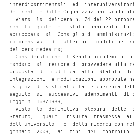
interdipartimentali  ed  interuniversitari
dei conti e dalle Organizzazioni sindacali
  Vista  la  delibera n. 74 del 22 ottobre
con  la  quale  e'  stata  approvata  la  
sottoposta  al  Consiglio di amministrazio
comprensiva   di  ulteriori  modifiche  ri
delibera medesima;

  Considerato che il Senato accademico con
mandato  al  rettore di provvedere alla re
proposta  di  modifica  allo  Statuto  di 
integrazioni  e modificazioni approvate ne
esigenze di sistematicita' e coerenza dell
seguito  ai  successivi  adempimenti  di c
legge n. 168/1989;

  Vista  la  definitiva  stesura  delle  p
Statuto,   quale   risulta  trasmessa  al 
dell'universita'  e  della ricerca con ret
gennaio  2009,  ai  fini  del  controllo  