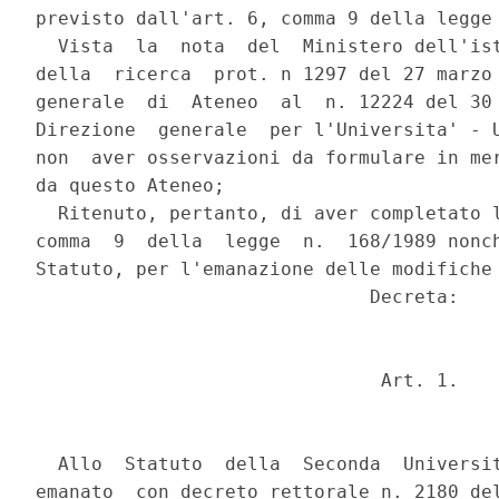
previsto dall'art. 6, comma 9 della legge 
  Vista  la  nota  del  Ministero dell'ist
della  ricerca  prot. n 1297 del 27 marzo 
generale  di  Ateneo  al  n. 12224 del 30 
Direzione  generale  per l'Universita' - U
non  aver osservazioni da formulare in mer
da questo Ateneo;

  Ritenuto, pertanto, di aver completato l
comma  9  della  legge  n.  168/1989 nonch
Statuto, per l'emanazione delle modifiche 
                              Decreta:

                               Art. 1.

  Allo  Statuto  della  Seconda  Universit
emanato  con decreto rettorale n. 2180 del