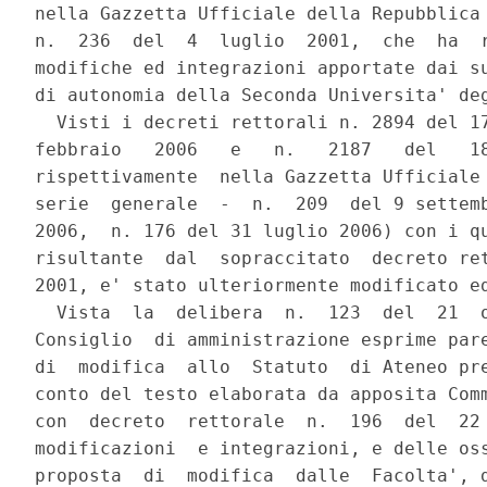
nella Gazzetta Ufficiale della Repubblica 
n.  236  del  4  luglio  2001,  che  ha  r
modifiche ed integrazioni apportate dai su
di autonomia della Seconda Universita' deg
  Visti i decreti rettorali n. 2894 del 17
febbraio   2006   e   n.   2187   del   18
rispettivamente  nella Gazzetta Ufficiale 
serie  generale  -  n.  209  del 9 settemb
2006,  n. 176 del 31 luglio 2006) con i qu
risultante  dal  sopraccitato  decreto ret
2001, e' stato ulteriormente modificato ed
  Vista  la  delibera  n.  123  del  21  o
Consiglio  di amministrazione esprime pare
di  modifica  allo  Statuto  di Ateneo pre
conto del testo elaborata da apposita Comm
con  decreto  rettorale  n.  196  del  22 
modificazioni  e integrazioni, e delle oss
proposta  di  modifica  dalle  Facolta', d