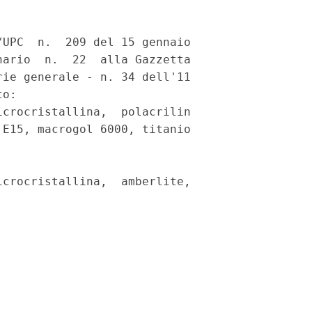
UPC  n.  209 del 15 gennaio

ario  n.  22  alla Gazzetta

ie generale - n. 34 dell'11

o:

crocristallina,  polacrilin

E15, macrogol 6000, titanio

crocristallina,  amberlite,
