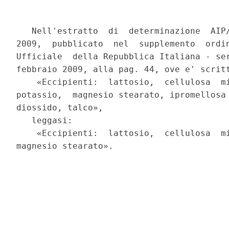
   Nell'estratto  di  determinazione  AIP/
2009,  pubblicato  nel  supplemento  ordin
Ufficiale  della Repubblica Italiana - ser
febbraio 2009, alla pag. 44, ove e' scritt
    «Eccipienti:  lattosio,  cellulosa  mi
potassio,  magnesio stearato, ipromellosa 
diossido, talco»,

   leggasi:

    «Eccipienti:  lattosio,  cellulosa  mi