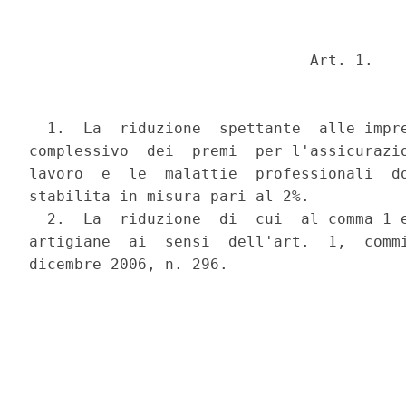
                               Art. 1.

  1.  La  riduzione  spettante  alle impre
complessivo  dei  premi  per l'assicurazio
lavoro  e  le  malattie  professionali  do
stabilita in misura pari al 2%.

  2.  La  riduzione  di  cui  al comma 1 e
artigiane  ai  sensi  dell'art.  1,  commi