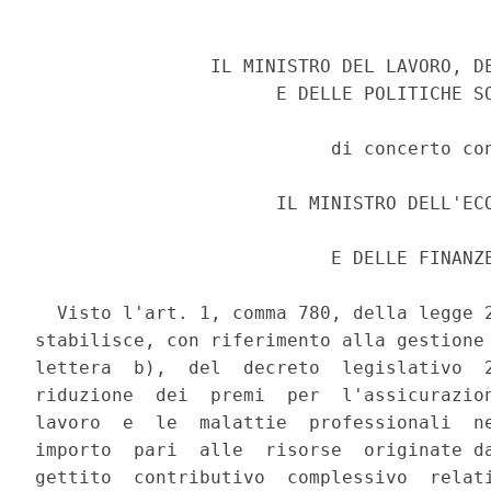
                IL MINISTRO DEL LAVORO, DE
                      E DELLE POLITICHE SO
                           di concerto con
                      IL MINISTRO DELL'ECO
                           E DELLE FINANZE
  Visto l'art. 1, comma 780, della legge 2
stabilisce, con riferimento alla gestione 
lettera  b),  del  decreto  legislativo  2
riduzione  dei  premi  per  l'assicurazion
lavoro  e  le  malattie  professionali  ne
importo  pari  alle  risorse  originate da
gettito  contributivo  complessivo  relati