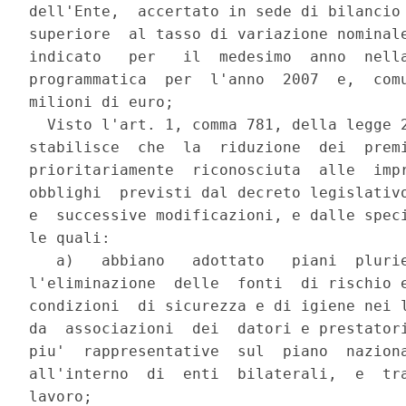
dell'Ente,  accertato in sede di bilancio 
superiore  al tasso di variazione nominale
indicato   per   il  medesimo  anno  nella
programmatica  per  l'anno  2007  e,  comu
milioni di euro;

  Visto l'art. 1, comma 781, della legge 2
stabilisce  che  la  riduzione  dei  premi
prioritariamente  riconosciuta  alle  impr
obblighi  previsti dal decreto legislativo
e  successive modificazioni, e dalle speci
le quali:

   a)   abbiano   adottato   piani  plurie
l'eliminazione  delle  fonti  di rischio e
condizioni  di sicurezza e di igiene nei l
da  associazioni  dei  datori e prestatori
piu'  rappresentative  sul  piano  naziona
all'interno  di  enti  bilaterali,  e  tra
lavoro;
