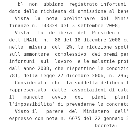
   b)  non  abbiano  registrato infortuni 
data della richiesta di ammissione al bene
  Vista  la  nota  preliminare  del  Minis
finanze n. 103324 del 3 settembre 2008;

  Vista   la  delibera  del  Presidente - 
dell'INAIL  n.  88 del 18 dicembre 2008 co
nella  misura  del  2%, la riduzione spett
sull'ammontare  complessivo  dei premi per
infortuni  sul  lavoro  e le malattie prof
dall'anno 2008, che rispettino le condizio
781, della legge 27 dicembre 2006, n. 296;
  Considerato  che  la suddetta delibera I
rappresentato  dalle  associazioni di cate
il   mancato   avvio   dei   piani   pluri
l'impossibilita' di prevederne la concreta
  Visto il   parere  del  Ministero  dell'
espresso con nota n. 6675 del 22 gennaio 2
                              Decreta:
