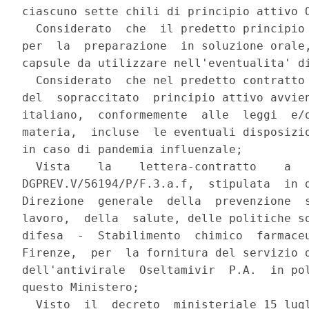
ciascuno sette chili di principio attivo O
  Considerato  che  il predetto principio 
per  la  preparazione  in soluzione orale,
capsule da utilizzare nell'eventualita' di
  Considerato  che nel predetto contratto 
del  sopraccitato  principio attivo avvien
italiano,  conformemente  alle  leggi  e/o
materia,  incluse  le eventuali disposizio
in caso di pandemia influenzale;

  Vista    la    lettera-contratto    a   
DGPREV.V/56194/P/F.3.a.f,  stipulata  in d
Direzione  generale  della  prevenzione  s
lavoro,  della  salute, delle politiche so
difesa  -  Stabilimento  chimico  farmaceu
Firenze,  per  la fornitura del servizio d
dell'antivirale  Oseltamivir  P.A.  in pol
questo Ministero;

  Visto  il  decreto  ministeriale 15 lugl