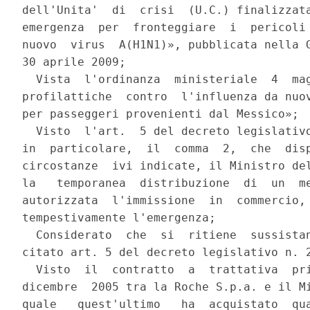
dell'Unita'  di  crisi  (U.C.) finalizzata
emergenza  per  fronteggiare  i  pericoli 
nuovo  virus  A(H1N1)», pubblicata nella G
30 aprile 2009;

  Vista  l'ordinanza  ministeriale  4  mag
profilattiche  contro  l'influenza da nuov
per passeggeri provenienti dal Messico»;

  Visto  l'art.  5 del decreto legislativo
in  particolare,  il  comma  2,  che  disp
circostanze  ivi indicate, il Ministro del
la   temporanea  distribuzione  di  un  me
autorizzata  l'immissione  in  commercio, 
tempestivamente l'emergenza;

  Considerato  che  si  ritiene  sussistan
citato art. 5 del decreto legislativo n. 2
  Visto  il  contratto  a  trattativa  pri
dicembre  2005 tra la Roche S.p.a. e il Mi
quale   quest'ultimo   ha  acquistato  qua