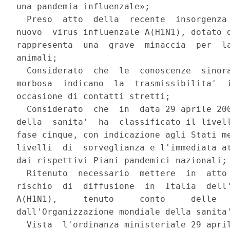
una pandemia influenzale»;

  Preso  atto  della  recente  insorgenza 
nuovo  virus influenzale A(H1N1), dotato d
rappresenta  una  grave  minaccia  per  la
animali;

  Considerato  che  le  conoscenze  sinora
morbosa  indicano  la  trasmissibilita'  i
occasione di contatti stretti;

  Considerato  che  in  data 29 aprile 200
della  sanita'  ha  classificato il livell
fase cinque, con indicazione agli Stati me
livelli  di  sorveglianza e l'immediata at
dai rispettivi Piani pandemici nazionali;

  Ritenuto  necessario  mettere  in  atto 
rischio  di  diffusione  in  Italia  dell'
A(H1N1),     tenuto     conto     delle   
dall'Organizzazione mondiale della sanita'
  Vista  l'ordinanza ministeriale 29 april