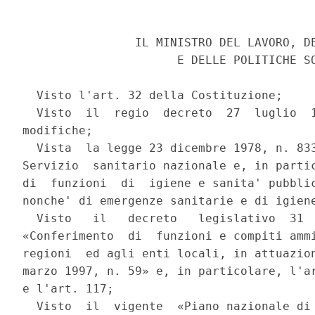
                IL MINISTRO DEL LAVORO, DE
                      E DELLE POLITICHE SO
  Visto l'art. 32 della Costituzione;

  Visto  il  regio  decreto  27  luglio  1
modifiche;

  Vista  la legge 23 dicembre 1978, n. 833
Servizio  sanitario nazionale e, in partic
di  funzioni  di  igiene e sanita' pubblic
nonche' di emergenze sanitarie e di igiene
  Visto   il   decreto   legislativo  31  
«Conferimento  di  funzioni e compiti ammi
regioni  ed agli enti locali, in attuazion
marzo 1997, n. 59» e, in particolare, l'ar
e l'art. 117;

  Visto  il  vigente  «Piano nazionale di 