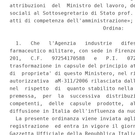
attribuzioni  del  Ministro del lavoro, de
sociali al Sottosegretario di Stato prof. 
atti di competenza dell'amministrazione»;

                               Ordina:

  1.   Che   l'Agenzia   industrie   difes
farmaceutico militare, con sede in Firenze
201,   C.F.   97254170588   e   P.I.   072
trasformazione in capsule del principio at
di  proprieta' di questo Ministero, nel ri
autorizzativa  aM-311/2006 rilasciata dall
nel  rispetto  di  quanto stabilito nella 
premessa,  per  la  successiva  distribuzi
competenti,  delle  capsule  prodotte,  al
diffusione in Italia dell'influenza da nuo
  La presente ordinanza viene inviata agli
registrazione  ed entra in vigore il giorn
Gazzetta Ufficiale della Repubblica Italia