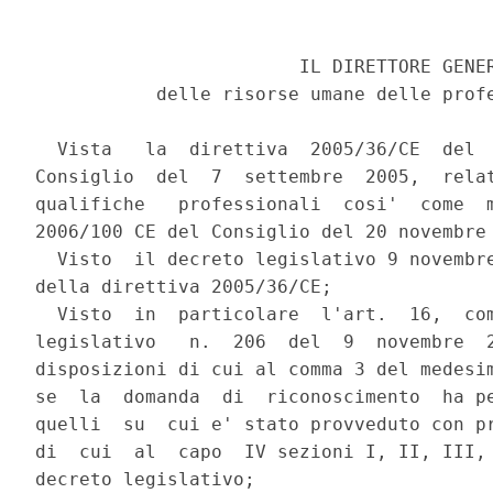
                        IL DIRETTORE GENER
           delle risorse umane delle profe
  Vista   la  direttiva  2005/36/CE  del  
Consiglio  del  7  settembre  2005,  relat
qualifiche   professionali  cosi'  come  m
2006/100 CE del Consiglio del 20 novembre 
  Visto  il decreto legislativo 9 novembre
della direttiva 2005/36/CE;

  Visto  in  particolare  l'art.  16,  com
legislativo   n.  206  del  9  novembre  2
disposizioni di cui al comma 3 del medesim
se  la  domanda  di  riconoscimento  ha pe
quelli  su  cui e' stato provveduto con pr
di  cui  al  capo  IV sezioni I, II, III, 
decreto legislativo;
