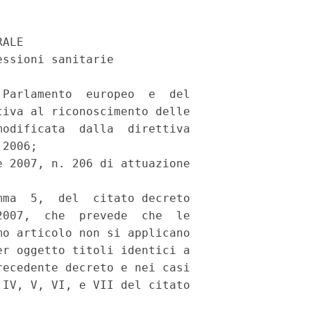
ALE

ssioni sanitarie

Parlamento  europeo  e  del

iva al riconoscimento delle

odificata  dalla  direttiva

2006;

 2007, n. 206 di attuazione

ma  5,  del  citato decreto

007,  che  prevede  che  le

o articolo non si applicano

r oggetto titoli identici a

ecedente decreto e nei casi

IV, V, VI, e VII del citato
