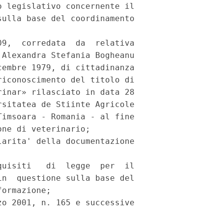
 legislativo concernente il

ulla base del coordinamento

9,  corredata  da  relativa

Alexandra Stefania Bogheanu

embre 1979, di cittadinanza

iconoscimento del titolo di

inar» rilasciato in data 28

sitatea de Stiinte Agricole

imsoara - Romania - al fine

ne di veterinario;

arita' della documentazione

uisiti   di  legge  per  il

n  questione sulla base del

ormazione;

o 2001, n. 165 e successive
