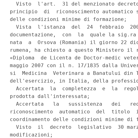
  Visto  l'art.  31 del menzionato decreto
principio  di  riconoscimento automatico s
delle condizioni minime di formazione;

  Vista  l'istanza  del  24  febbraio  200
documentazione,  con  la  quale la sig.ra 
nata  a  Orsova (Romania) il giorno 22 dic
rumena, ha chiesto a questo Ministero il r
«Diploma  de Licenta de Doctor-medic veter
maggio 2007 con il n. 17/1835 dalla Univer
si  Medicina  Veterinara a Banatului din T
dell'esercizio, in Italia, della professio
  Accertata  la  completezza  e  la  regol
prodotta dall'interessata;

  Accertata   la   sussistenza   dei   req
riconoscimento  automatico  del  titolo  i
coordinamento delle condizioni minime di f
  Visto  il  decreto  legislativo  30 marz
modificazioni;
