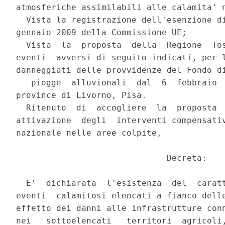
atmosferiche assimilabili alle calamita' n
  Vista la registrazione dell'esenzione di
gennaio 2009 della Commissione UE;

  Vista  la  proposta  della  Regione  Tos
eventi  avversi di seguito indicati, per l
danneggiati delle provvidenze del Fondo di
   piogge  alluvionali  dal  6  febbraio  
province di Livorno, Pisa.

  Ritenuto  di  accogliere  la  proposta  
attivazione  degli  interventi compensativ
nazionale nelle aree colpite,

                              Decreta:

  E'  dichiarata  l'esistenza  del  caratt
eventi  calamitosi elencati a fianco delle
effetto dei danni alle infrastrutture conn
nei   sottoelencati   territori  agricoli,