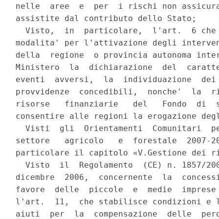
nelle  aree  e  per  i rischi non assicura
assistite dal contributo dello Stato;

  Visto,  in  particolare,  l'art.  6 che 
modalita' per l'attivazione degli interven
della  regione  o provincia autonoma inter
Ministero  la  dichiarazione  del  caratte
eventi  avversi,  la  individuazione  dei 
provvidenze  concedibili,  nonche'  la  ri
risorse   finanziarie   del   Fondo  di  s
consentire alle regioni la erogazione degl
  Visti  gli  Orientamenti  Comunitari  pe
settore   agricolo   e  forestale  2007-20
particolare il capitolo «V.Gestione dei ri
  Visto  il  Regolamento  (CE) n. 1857/200
dicembre  2006,  concernente  la  concessi
favore  delle  piccole  e  medie  imprese 
l'art.  11,  che stabilisce condizioni e l
aiuti  per  la  compensazione  delle  perd