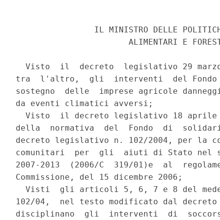
                IL MINISTRO DELLE POLITICH
                       ALIMENTARI E FOREST
  Visto  il  decreto  legislativo 29 marzo
tra  l'altro,  gli  interventi  del Fondo 
sostegno  delle  imprese agricole danneggi
da eventi climatici avversi;

  Visto  il decreto legislativo 18 aprile 
della  normativa  del  Fondo  di  solidari
decreto legislativo n. 102/2004, per la co
comunitari  per  gli  aiuti di Stato nel s
2007-2013  (2006/C  319/01)e  al  regolame
Commissione, del 15 dicembre 2006;

  Visti  gli articoli 5, 6, 7 e 8 del mede
102/04,  nel testo modificato dal decreto 
disciplinano  gli  interventi  di  soccors