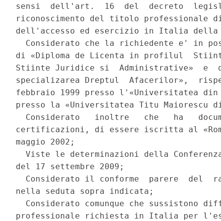
sensi  dell'art.  16  del  decreto  legisl
riconoscimento del titolo professionale di
dell'accesso ed esercizio in Italia della 
  Considerato che la richiedente e' in pos
di «Diploma de Licenta in profilul  Stiint
Stiinte Juridice si  Administrative»  e  d
specializarea Dreptul  Afacerilor»,  rispe
febbraio 1999 presso l'«Universitatea din 
presso la «Universitatea Titu Maiorescu di
  Considerato   inoltre   che   ha   docum
certificazioni, di essere iscritta al «Rom
maggio 2002; 

  Viste le determinazioni della Conferenza
del 17 settembre 2009; 

  Considerato il conforme  parere  del  ra
nella seduta sopra indicata; 

  Considerato comunque che sussistono diff
professionale richiesta in Italia per l'es