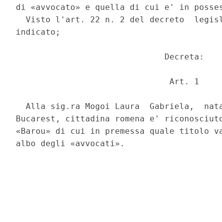
di «avvocato» e quella di cui e' in posses
  Visto l'art. 22 n. 2 del decreto  legisl
indicato; 

                              Decreta: 

                               Art. 1 

  Alla sig.ra Mogoi Laura  Gabriela,  nata
Bucarest, cittadina romena e' riconosciuto
«Barou» di cui in premessa quale titolo va