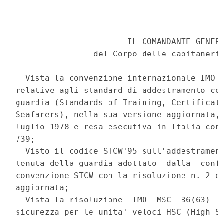
                       IL COMANDANTE GENER
                del Corpo delle capitaneri
  Vista la convenzione internazionale IMO 
relative agli standard di addestramento ce
guardia (Standards of Training, Certificat
Seafarers), nella sua versione aggiornata,
luglio 1978 e resa esecutiva in Italia con
739; 

  Visto il codice STCW'95 sull'addestramen
tenuta della guardia adottato  dalla  conf
convenzione STCW con la risoluzione n. 2 d
aggiornata; 

  Vista la risoluzione  IMO  MSC  36(63)  
sicurezza per le unita' veloci HSC (High S