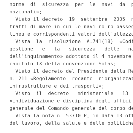
norme  di  sicurezza  per  le  navi  da  p
nazionali»; 

  Visto il decreto  19  settembre  2005  n
tratti di mare in cui le navi ro-ro passeg
linea e corrispondenti valori dell'altezza
  Vista  la  risoluzione  A.741(18)  «Codi
gestione   e   la   sicurezza   delle   na
dell'inquinamento» adottata il 4 novembre 
capitolo IX della convenzione Solas; 

  Visto il decreto del Presidente della Re
n. 211 «Regolamento  recante  riorganizzaz
infrastrutture e dei trasporti»; 

  Visto  il  decreto   ministeriale   13  
«Individuazione e disciplina degli uffici 
generale del Comando generale del corpo de
  Vista la nota n. 53710-P, in data 13 ott
del lavoro, della salute e delle politiche