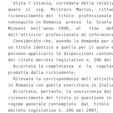
  Vista l'istanza, corredata della relativ
quale  il  sig.  Militaru  Marius,  cittad
riconoscimento del  titolo  professionale 
conseguito in Romania  presso  la  Scuola 
Mioveni  nell'anno  1998,  al   fine   del
dell'attivita' professionale di infermiere
  Considerato che, avendo la domanda per o
un titolo identico a quello per il quale e
possono applicarsi le disposizioni contenu
del citato decreto legislativo n. 206 del 
  Accertata la completezza  e  la  regolar
prodotta dalla richiedente; 

  Rilevata la corrispondenza dell'attivita
in Romania con quella esercitata in Italia
  Accertata, pertanto, la sussistenza dei 
riconoscimento del titolo in questione in 
regime generale contemplato  dal  titolo  
decreto legislativo n. 206 del 2007; 
