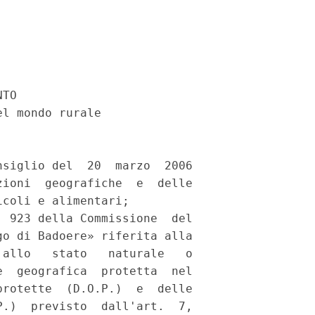
TO 

l mondo rurale 

 

siglio del  20  marzo  2006

ioni  geografiche  e  delle

coli e alimentari; 

 923 della Commissione  del

o di Badoere» riferita alla

allo   stato   naturale   o

  geografica  protetta  nel

rotette  (D.O.P.)  e  delle

.)  previsto  dall'art.  7,
