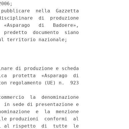
006; 

pubblicare  nella  Gazzetta

isciplinare  di  produzione

 «Asparago   di   Badoere»,

 predetto  documento  siano

l territorio nazionale; 

nare di produzione e scheda

ca  protetta  «Asparago  di

on regolamento (UE) n.  923

ommercio  la  denominazione

 in sede di presentazione e

ominazione  e  la  menzione

le produzioni  conformi  al

 al rispetto  di  tutte  le
