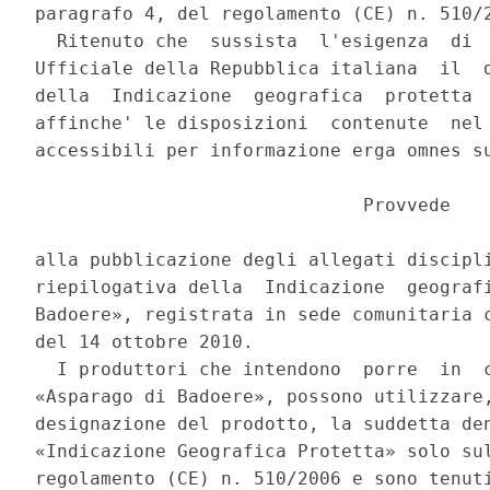
paragrafo 4, del regolamento (CE) n. 510/2
  Ritenuto che  sussista  l'esigenza  di  
Ufficiale della Repubblica italiana  il  d
della  Indicazione  geografica  protetta  
affinche' le disposizioni  contenute  nel 
accessibili per informazione erga omnes su
                              Provvede 

alla pubblicazione degli allegati discipli
riepilogativa della  Indicazione  geografi
Badoere», registrata in sede comunitaria c
del 14 ottobre 2010. 

  I produttori che intendono  porre  in  c
«Asparago di Badoere», possono utilizzare,
designazione del prodotto, la suddetta den
«Indicazione Geografica Protetta» solo sul
regolamento (CE) n. 510/2006 e sono tenuti