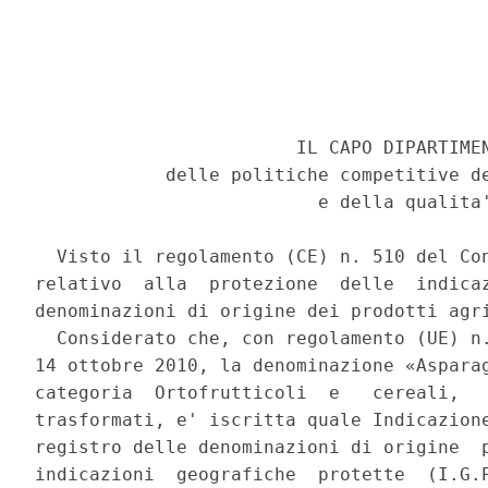
                        IL CAPO DIPARTIMEN
            delle politiche competitive de
                          e della qualita'
  Visto il regolamento (CE) n. 510 del Con
relativo  alla  protezione  delle  indicaz
denominazioni di origine dei prodotti agri
  Considerato che, con regolamento (UE) n.
14 ottobre 2010, la denominazione «Asparag
categoria  Ortofrutticoli  e   cereali,   
trasformati, e' iscritta quale Indicazione
registro delle denominazioni di origine  p
indicazioni  geografiche  protette  (I.G.P