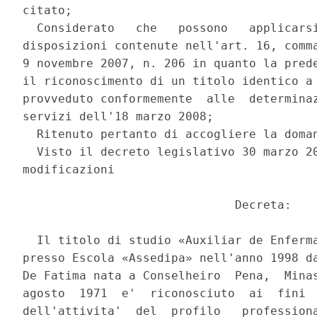
citato; 

  Considerato   che   possono   applicarsi
disposizioni contenute nell'art. 16, comma
9 novembre 2007, n. 206 in quanto la prede
il riconoscimento di un titolo identico a 
provveduto conformemente  alle  determinaz
servizi dell'18 marzo 2008; 

  Ritenuto pertanto di accogliere la doman
  Visto il decreto legislativo 30 marzo 20
modificazioni 

                              Decreta: 

  Il titolo di studio «Auxiliar de Enferma
presso Escola «Assedipa» nell'anno 1998 da
De Fatima nata a Conselheiro  Pena,  Minas
agosto  1971  e'  riconosciuto  ai  fini  
dell'attivita'  del  profilo   professiona