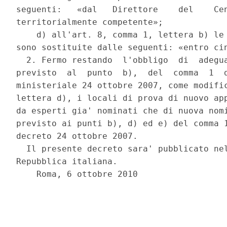
seguenti:   «dal   Direttore    del    Cen
territorialmente competente»; 

    d) all'art. 8, comma 1, lettera b) le 
sono sostituite dalle seguenti: «entro cin
  2. Fermo restando  l'obbligo  di  adegua
previsto  al  punto  b),  del  comma  1  d
ministeriale 24 ottobre 2007, come modific
lettera d), i locali di prova di nuovo app
da esperti gia' nominati che di nuova nomi
previsto ai punti b), d) ed e) del comma 1
decreto 24 ottobre 2007. 

  Il presente decreto sara' pubblicato nel
Repubblica italiana. 

    Roma, 6 ottobre 2010 
