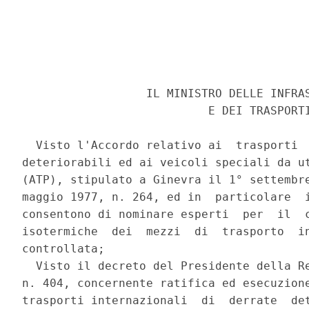
                  IL MINISTRO DELLE INFRAS
                           E DEI TRASPORTI
  Visto l'Accordo relativo ai  trasporti  
deteriorabili ed ai veicoli speciali da ut
(ATP), stipulato a Ginevra il 1° settembre
maggio 1977, n. 264, ed in  particolare  i
consentono di nominare esperti  per  il  c
isotermiche  dei  mezzi  di  trasporto  in
controllata; 

  Visto il decreto del Presidente della Re
n. 404, concernente ratifica ed esecuzione
trasporti internazionali  di  derrate  det