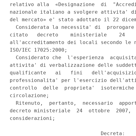
relativo alla  «Designazione  di  "Accredi
nazionale italiano a svolgere attivita' di
del mercato» e' stato adottato il 22 dicem
  Considerata la necessita' di  prorogare 
citato   decreto    ministeriale    24    
all'accreditamento dei locali secondo le n
ISO/IEC 17025:2000; 

  Considerato che  l'esperienza  acquisita
attivita' di verbalizzazione delle suddett
qualificante   ai   fini   dell'acquisizio
professionalita' per l'esercizio dell'atti
controllo  delle  proprieta'  isotermiche 
circolazione; 

  Ritenuto,  pertanto,  necessario  apport
decreto ministeriale  24  ottobre  2007,  
considerazioni; 

                              Decreta: 
