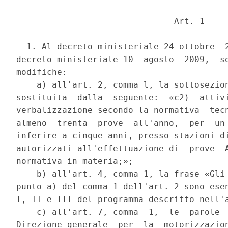
                               Art. 1 

  1. Al decreto ministeriale 24 ottobre  2
decreto ministeriale 10  agosto  2009,  so
modifiche: 

    a) all'art. 2, comma l, la sottosezion
sostituita  dalla  seguente:  «c2)  attivi
verbalizzazione secondo la normativa  tecn
almeno  trenta  prove  all'anno,  per  un 
inferire a cinque anni, presso stazioni di
autorizzati all'effettuazione di  prove  A
normativa in materia;»; 

    b) all'art. 4, comma 1, la frase «Gli 
punto a) del comma 1 dell'art. 2 sono esen
I, II e III del programma descritto nell'a
    c) all'art. 7, comma  1,  le  parole  
Direzione generale  per  la  motorizzazion