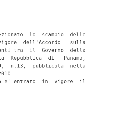
zionato  lo  scambio  delle

igore  dell'Accordo   sulla

nti tra  il  Governo  della

a  Repubblica  di   Panama,

,  n.13,  pubblicata  nella

010. 

 e' entrato  in  vigore  il
