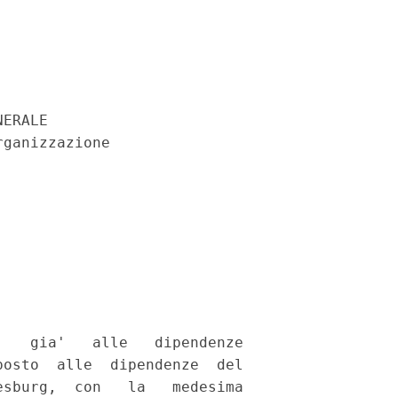
ERALE 

ganizzazione 



   gia'   alle   dipendenze

osto  alle  dipendenze  del

sburg,  con   la   medesima
