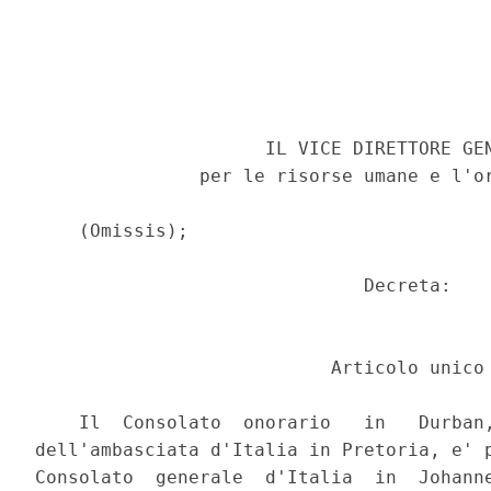
                     IL VICE DIRETTORE GEN
               per le risorse umane e l'or
    (Omissis); 

                              Decreta: 

                           Articolo unico 
    Il  Consolato  onorario   in   Durban,
dell'ambasciata d'Italia in Pretoria, e' p
Consolato  generale  d'Italia  in  Johanne