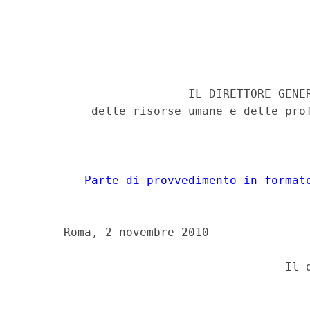
                        IL DIRETTORE GENER
          delle risorse umane e delle prof
Parte di provvedimento in format
      Roma, 2 novembre 2010 
