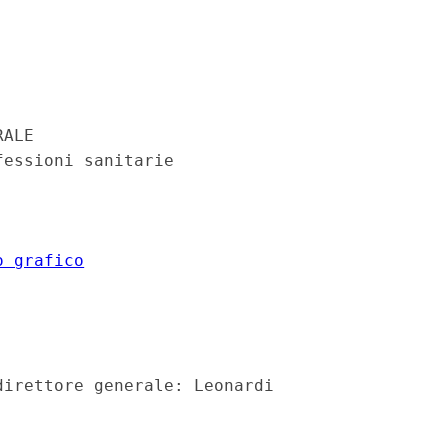
ALE 

essioni sanitarie 

o grafico