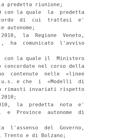
a predetta riunione; 

 con la quale  la  predetta

ordo  di  cui  trattasi  e'

e autonome; 

2010,  la  Regione  Veneto,

,  ha  comunicato  l'avviso

 con la quale il  Ministero

 concordate nel corso della

o  contenute  nelle  «linee

u.s. e che  i  «Modelli  di

 rimasti invariati rispetto

2010; 

10,  la  predetta  nota  e'

  e  Province  autonome  di

a  l'assenso  del  Governo,

 Trento e di Bolzano; 
