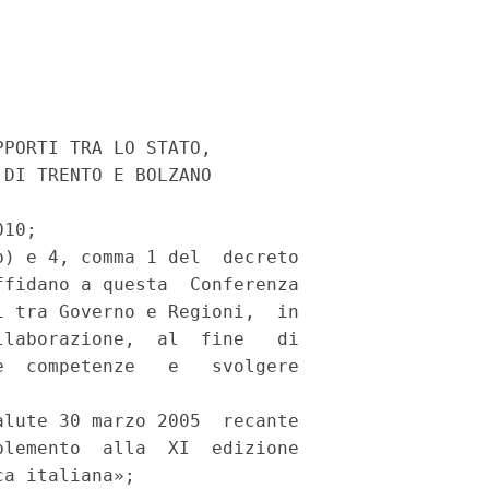
PORTI TRA LO STATO, 

DI TRENTO E BOLZANO 

10; 

) e 4, comma 1 del  decreto

fidano a questa  Conferenza

 tra Governo e Regioni,  in

laborazione,  al  fine   di

  competenze   e   svolgere

lute 30 marzo 2005  recante

lemento  alla  XI  edizione

a italiana»; 
