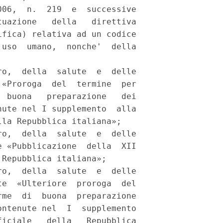
06,  n.  219  e  successive

uazione   della   direttiva

fica) relativa ad un codice

uso  umano,  nonche'  della

o,  della  salute  e  delle

«Proroga  del  termine  per

 buona   preparazione   dei

ute nel I supplemento  alla

la Repubblica italiana»; 

o,  della  salute  e  delle

 «Pubblicazione  della  XII

Repubblica italiana»; 

o,  della  salute  e  delle

e  «Ulteriore  proroga  del

me  di  buona  preparazione

ntenute nel  I  supplemento

iciale   della   Repubblica
