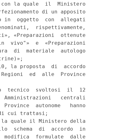
con la quale  il  Ministero

fezionamento di un apposito

 in  oggetto  con  allegati

nominati,  rispettivamente,

i», «Preparazioni  ottenute

n  vivo"»  e  «Preparazioni

ra  di  materiale  autologo

rine)»; 

0, la proposta  di  accordo

Regioni  ed  alle  Province

  tecnico  svoltosi  il  12

 Amministrazioni   centrali

 Province  autonome   hanno

i cui trattasi; 

la quale il Ministero della

lo  schema  di  accordo  in

 modifica  formulate  dalle
