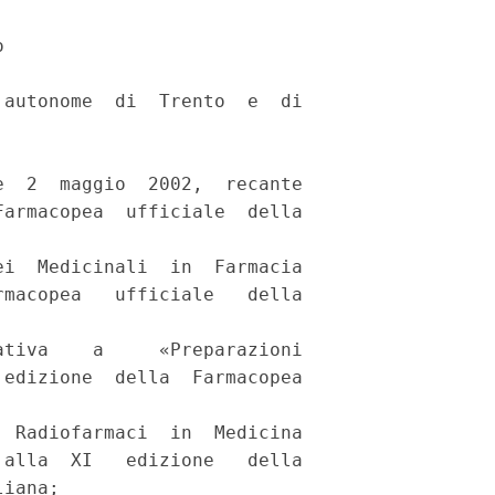
 

autonome  di  Trento  e  di

  2  maggio  2002,  recante

armacopea  ufficiale  della

i  Medicinali  in  Farmacia

macopea   ufficiale   della

tiva    a     «Preparazioni

edizione  della  Farmacopea

 Radiofarmaci  in  Medicina

alla  XI   edizione   della

iana; 
