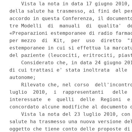
    Vista la nota in data 17 giugno 2010, 
della salute ha trasmesso, ai fini del per
accordo in questa Conferenza, il documento
tre Modelli  di  manuali  di  qualita'  de
«Preparazioni estemporanee di radio farmac
per mezzo  di  Kit,  per  uso  diretto  "i
estemporanee in cui si effettua la marcatu
del paziente (leucociti, eritrociti, piast
    Considerato che, in data 24 giugno 201
di cui trattasi e' stata inoltrata  alle  
autonome; 

    Rilevato che, nel corso  dell'incontro
luglio  2010,  i  rappresentanti   delle  
interessate  e  quelli  delle  Regioni  e 
concordato alcune modifiche al documento d
    Vista la nota del 23 luglio 2010, con 
salute ha trasmesso una nuova versione del
oggetto che tiene conto delle proposte di 