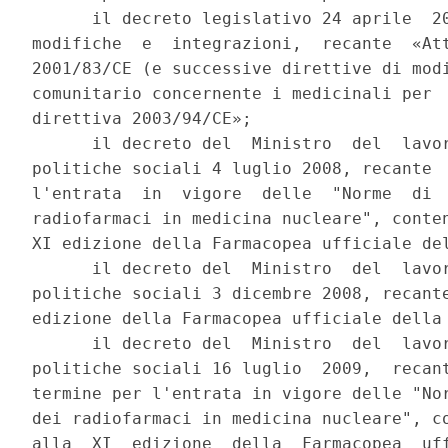
      il decreto legislativo 24 aprile  20
modifiche  e  integrazioni,  recante  «Att
2001/83/CE (e successive direttive di modi
comunitario concernente i medicinali per  
direttiva 2003/94/CE»; 

      il decreto del  Ministro  del  lavor
politiche sociali 4 luglio 2008, recante  
l'entrata  in  vigore  delle  "Norme  di  
radiofarmaci in medicina nucleare", conten
XI edizione della Farmacopea ufficiale del
      il decreto del  Ministro  del  lavor
politiche sociali 3 dicembre 2008, recante
edizione della Farmacopea ufficiale della 
      il decreto del  Ministro  del  lavor
politiche sociali 16 luglio  2009,  recant
termine per l'entrata in vigore delle "Nor
dei radiofarmaci in medicina nucleare", co
alla  XI  edizione  della  Farmacopea  uff