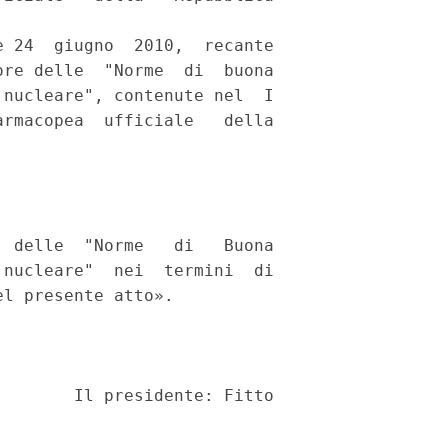
 24  giugno  2010,  recante

re delle  "Norme  di  buona

nucleare", contenute nel  I

rmacopea  ufficiale   della

 delle  "Norme   di   Buona

nucleare"  nei  termini  di

l presente atto». 

       Il presidente: Fitto 
