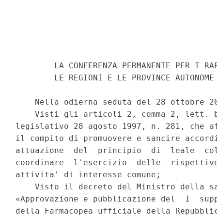
        LA CONFERENZA PERMANENTE PER I RAP
        LE REGIONI E LE PROVINCE AUTONOME 
    Nella odierna seduta del 28 ottobre 20
    Visti gli articoli 2, comma 2, lett. b
legislativo 28 agosto 1997, n. 281, che af
il compito di promuovere e sancire accordi
attuazione  del  principio  di  leale  col
coordinare  l'esercizio  delle  rispettive
attivita' di interesse comune; 

    Visto il decreto del Ministro della sa
«Approvazione e pubblicazione del  I  supp
della Farmacopea ufficiale della Repubblic