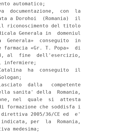
nto automatico; 

a  documentazione,  con  la

ta a Dorohoi  (Romania)  il

l riconoscimento del titolo

icala Generala in  domeniul

  Generala»  conseguito  in

 farmacia «Gr. T. Popa»  di

, al  fine  dell'esercizio,

 infermiere; 

atalina  ha  conseguito  il

ologan; 

asciato  dalla   competente

lla sanita' della  Romania,

ne, nel  quale  si  attesta

i formazione che soddisfa i

direttiva 2005/36/CE ed  e'

indicata, per  la  Romania,

iva medesima; 
