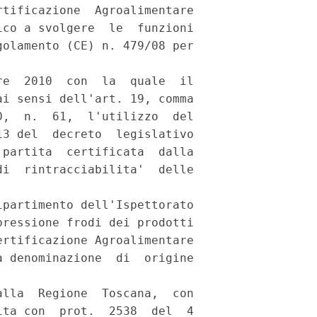
tificazione  Agroalimentare

co a svolgere  le  funzioni

olamento (CE) n. 479/08 per

e  2010  con  la  quale  il

i sensi dell'art. 19, comma

,  n.  61,  l'utilizzo  del

3 del  decreto  legislativo

partita  certificata  dalla

i  rintracciabilita'  delle

partimento dell'Ispettorato

ressione frodi dei prodotti

rtificazione Agroalimentare

 denominazione  di  origine

lla  Regione  Toscana,  con

ta con  prot.  2538  del  4
