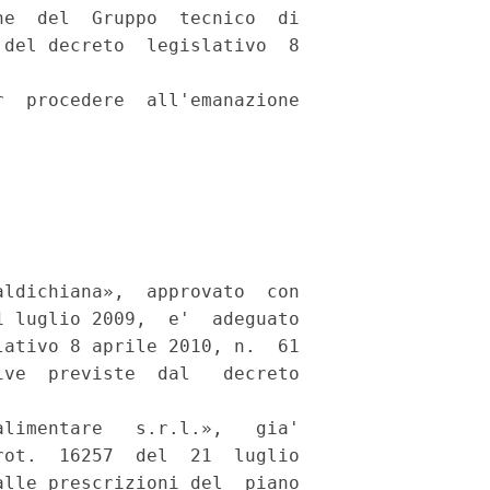
e  del  Gruppo  tecnico  di

del decreto  legislativo  8

  procedere  all'emanazione

ldichiana»,  approvato  con

 luglio 2009,  e'  adeguato

ativo 8 aprile 2010, n.  61

ve  previste  dal   decreto

limentare   s.r.l.»,   gia'

ot.  16257  del  21  luglio

lle prescrizioni del  piano
