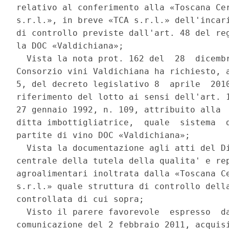
relativo al conferimento alla «Toscana Cer
s.r.l.», in breve «TCA s.r.l.» dell'incari
di controllo previste dall'art. 48 del reg
la DOC «Valdichiana»; 

  Vista la nota prot. 162 del  28  dicembr
Consorzio vini Valdichiana ha richiesto, a
5, del decreto legislativo 8  aprile  2010
riferimento del lotto ai sensi dell'art. 1
27 gennaio 1992, n. 109, attribuito alla  
ditta imbottigliatrice,  quale  sistema  d
partite di vino DOC «Valdichiana»; 

  Vista la documentazione agli atti del Di
centrale della tutela della qualita' e rep
agroalimentari inoltrata dalla «Toscana Ce
s.r.l.» quale struttura di controllo della
controllata di cui sopra; 

  Visto il parere favorevole  espresso  da
comunicazione del 2 febbraio 2011, acquisi