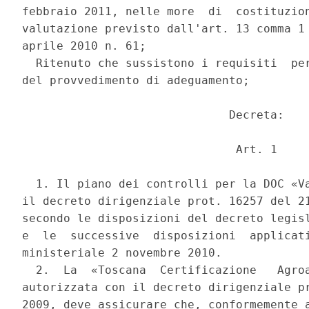
febbraio 2011, nelle more  di  costituzion
valutazione previsto dall'art. 13 comma 1 
aprile 2010 n. 61; 

  Ritenuto che sussistono i requisiti  per
del provvedimento di adeguamento; 

                              Decreta: 

                               Art. 1 

  1. Il piano dei controlli per la DOC «Va
il decreto dirigenziale prot. 16257 del 21
secondo le disposizioni del decreto legisl
e  le  successive  disposizioni  applicati
ministeriale 2 novembre 2010. 

  2.  La  «Toscana  Certificazione   Agroa
autorizzata con il decreto dirigenziale pr
2009, deve assicurare che, conformemente a