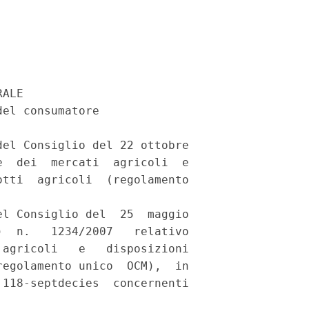
ALE 

el consumatore 

el Consiglio del 22 ottobre

  dei  mercati  agricoli  e

tti  agricoli  (regolamento

l Consiglio del  25  maggio

  n.   1234/2007   relativo

agricoli   e   disposizioni

egolamento unico  OCM),  in

118-septdecies  concernenti
