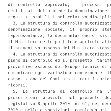
di  controllo  approvato,  i  processi  pr
certificati della predetta denominazione  
requisiti stabiliti nel relativo disciplin
  3. La struttura di controllo autorizzata
denominazione  sociale,  il  proprio  stat
rappresentanza, la documentazione di siste
il Ministero delle politiche agricole alim
il preventivo assenso del Ministero stesso
  4. La struttura di controllo autorizzata
piano di controllo ed il prospetto  tariff
preventivo assenso del Gruppo tecnico di v
comunicare ogni variazione concernente  il
composizione del Comitato di certificazion
ricorsi. 

  5.  La  struttura  di  controllo  ha  l'
prescrizioni  previste  nel  presente  dec
legislativo 8 aprile 2010, n. 61, del decr
2010 e delle disposizioni  complementari  