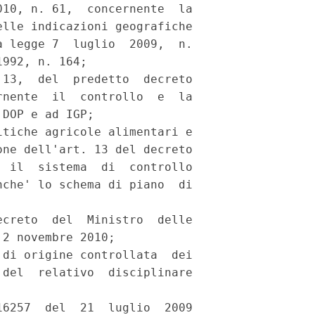
10, n. 61,  concernente  la

lle indicazioni geografiche

 legge 7  luglio  2009,  n.

992, n. 164; 

13,  del  predetto  decreto

nente  il  controllo  e  la

DOP e ad IGP; 

tiche agricole alimentari e

ne dell'art. 13 del decreto

 il  sistema  di  controllo

che' lo schema di piano  di

creto  del  Ministro  delle

2 novembre 2010; 

di origine controllata  dei

del  relativo  disciplinare

6257  del  21  luglio  2009
