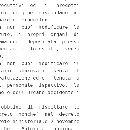
oduttivi  ed   i   prodotti

di  origine  rispondano  ai

are di produzione. 

  non  puo'  modificare  la

uto,  i  propri  organi  di

ma come  depositata  presso

entari e  forestali,  senza

. 

  non  puo'  modificare  il

ario  approvati,  senza  il

alutazione ed e'  tenuta  a

  personale  ispettivo,  la

e e dell'Organo decidente i

obbligo  di  rispettare  le

reto  nonche'  nel  decreto

eto ministeriale 2 novembre

che  l'Autorita'  nazionale
