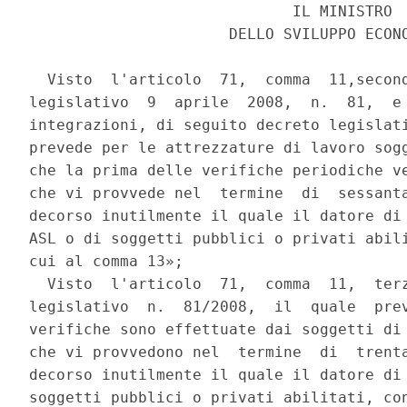
                             IL MINISTRO 

                      DELLO SVILUPPO ECONO
  Visto  l'articolo  71,  comma  11,second
legislativo  9  aprile  2008,  n.  81,  e 
integrazioni, di seguito decreto legislati
prevede per le attrezzature di lavoro sogg
che la prima delle verifiche periodiche ve
che vi provvede nel  termine  di  sessanta
decorso inutilmente il quale il datore di 
ASL o di soggetti pubblici o privati abili
cui al comma 13»; 

  Visto  l'articolo  71,  comma  11,  terz
legislativo  n.  81/2008,  il  quale  prev
verifiche sono effettuate dai soggetti di 
che vi provvedono nel  termine  di  trenta
decorso inutilmente il quale il datore di 
soggetti pubblici o privati abilitati, con