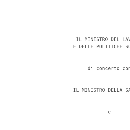
                       IL MINISTRO DEL LAV
                      E DELLE POLITICHE SO
                           di concerto con
                      IL MINISTRO DELLA SA
                                  e 
