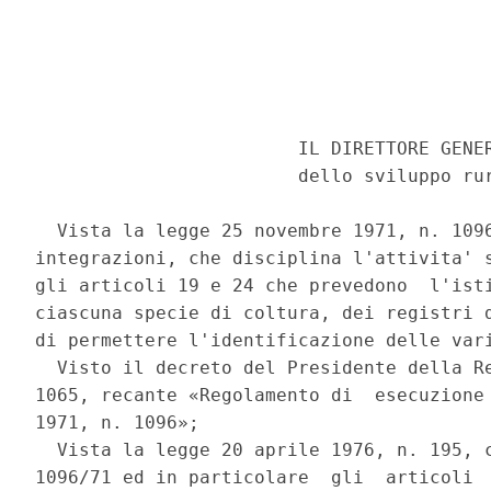
                        IL DIRETTORE GENER
                        dello sviluppo rur
  Vista la legge 25 novembre 1971, n. 1096
integrazioni, che disciplina l'attivita' s
gli articoli 19 e 24 che prevedono  l'isti
ciascuna specie di coltura, dei registri d
di permettere l'identificazione delle vari
  Visto il decreto del Presidente della Re
1065, recante «Regolamento di  esecuzione 
1971, n. 1096»; 

  Vista la legge 20 aprile 1976, n. 195, c
1096/71 ed in particolare  gli  articoli  