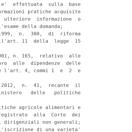
e'  effettuata  sulla  base

rmazioni pratiche acquisite

 ulteriore  informazione  o

'esame della domanda; 

999,  n.  300,  di  riforma

l'art. 11  della  legge  15

01, n. 165,  relativo  alle

ro  alle  dipendenze  delle

 l'art. 4, commi 1  e  2  e

2012,  n.  41,  recante  il

nistero   delle   politiche

tiche agricole alimentari e

egistrato  alla  Corte  dei

 dirigenziali non generali; 

'iscrizione di una varieta'
