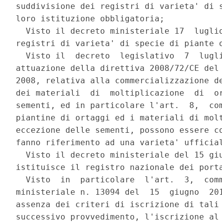
suddivisione dei registri di varieta' di s
loro istituzione obbligatoria; 

  Visto il decreto ministeriale 17  luglio
registri di varieta' di specie di piante o
  Visto il  decreto  legislativo  7  lugli
attuazione della direttiva 2008/72/CE del 
2008, relativa alla commercializzazione de
dei materiali  di  moltiplicazione  di  or
sementi, ed in particolare l'art.  8,  com
piantine di ortaggi ed i materiali di molt
eccezione delle sementi, possono essere co
fanno riferimento ad una varieta' ufficial
  Visto il decreto ministeriale del 15 giu
istituisce il registro nazionale dei porta
  Visto  in  particolare  l'art.  3,  comm
ministeriale n. 13094 del  15  giugno  201
assenza dei criteri di iscrizione di tali 
successivo provvedimento, l'iscrizione al 