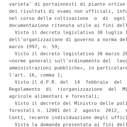
varieta' di portainnesti di piante ortive 
dei risultati di esami non ufficiali, info
nel corso della coltivazione  o  di  ogni 
documentazione ritenuta utile ai fini dell
  Visto il decreto legislativo 30 luglio 1
dell'organizzazione di governo a norma del
marzo 1997, n. 59; 

  Visto il decreto legislativo 30 marzo 20
«norme generali sull'ordinamento del  lavo
amministrazioni pubbliche», in particolare
l'art. 16, comma 1; 

  Visto il d.P.R. del  14  febbraio  del  
Regolamento  di  riorganizzazione  del  Mi
agricole alimentari e forestali; 

  Visto il decreto del Ministro delle poli
forestali n. 12081 del 2  agosto  2012,  r
Conti, recante individuazione degli uffici
  Vista la domanda presentata ai fini dell