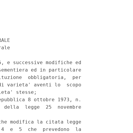
ALE 

ale 

, e successive modifiche ed

ementiera ed in particolare

tuzione  obbligatoria,  per

i varieta' aventi lo  scopo

eta' stesse; 

pubblica 8 ottobre 1973, n.

 della  legge  25  novembre

he modifica la citata legge

4  e  5  che  prevedono  la
