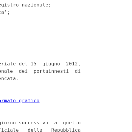
gistro nazionale; 

a'; 



riale del 15  giugno  2012,

nale  dei  portainnesti  di

ncata. 

ormato grafico
iorno successivo  a  quello

iciale   della   Repubblica
