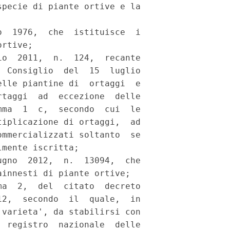
pecie di piante ortive e la

  1976,  che  istituisce  i

rtive; 

o  2011,  n.  124,  recante

 Consiglio  del  15  luglio

lle piantine di  ortaggi  e

taggi  ad  eccezione  delle

ma  1  c,  secondo  cui  le

iplicazione di ortaggi,  ad

mmercializzati soltanto  se

mente iscritta; 

gno  2012,  n.  13094,  che

innesti di piante ortive; 

a  2,  del  citato  decreto

2,  secondo  il  quale,  in

varieta', da stabilirsi con

 registro  nazionale  delle
