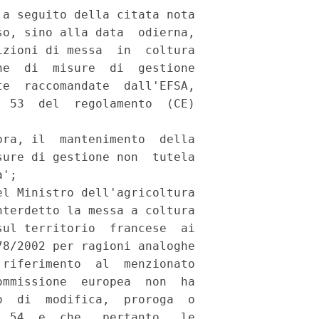
a seguito della citata nota

o, sino alla data  odierna,

zioni di messa  in  coltura

e  di  misure  di  gestione

e  raccomandate  dall'EFSA,

 53  del  regolamento  (CE)

ra, il  mantenimento  della

ure di gestione non  tutela

'; 

l Ministro dell'agricoltura

terdetto la messa a coltura

ul territorio  francese  ai

8/2002 per ragioni analoghe

riferimento  al  menzionato

mmissione  europea  non  ha

  di  modifica,  proroga  o

 54  e  che,  pertanto,  le
