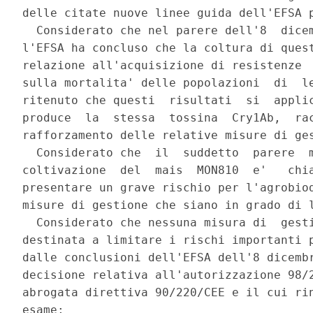
delle citate nuove linee guida dell'EFSA p
  Considerato che nel parere dell'8  dicem
l'EFSA ha concluso che la coltura di quest
relazione all'acquisizione di resistenze  
sulla mortalita' delle popolazioni  di  le
ritenuto che questi  risultati  si  applic
produce  la  stessa  tossina  Cry1Ab,  rac
rafforzamento delle relative misure di ges
  Considerato che  il  suddetto  parere  m
coltivazione  del  mais  MON810  e'   chia
presentare un grave rischio per l'agrobiod
misure di gestione che siano in grado di l
  Considerato che nessuna misura di  gesti
destinata a limitare i rischi importanti p
dalle conclusioni dell'EFSA dell'8 dicembr
decisione relativa all'autorizzazione 98/2
abrogata direttiva 90/220/CEE e il cui rin
esame; 
