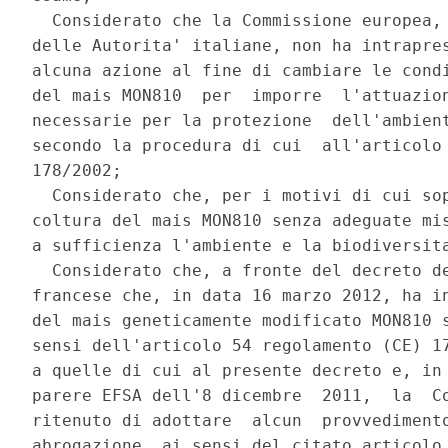
  Considerato che la Commissione europea, 
delle Autorita' italiane, non ha intrapres
alcuna azione al fine di cambiare le condi
del mais MON810  per  imporre  l'attuazion
necessarie per la protezione  dell'ambient
secondo la procedura di cui  all'articolo 
178/2002; 

  Considerato che, per i motivi di cui sop
coltura del mais MON810 senza adeguate mis
a sufficienza l'ambiente e la biodiversita
  Considerato che, a fronte del decreto de
francese che, in data 16 marzo 2012, ha in
del mais geneticamente modificato MON810 s
sensi dell'articolo 54 regolamento (CE) 17
a quelle di cui al presente decreto e, in 
parere EFSA dell'8 dicembre  2011,  la  Co
ritenuto di adottare  alcun  provvedimento
abrogazione, ai sensi del citato articolo 