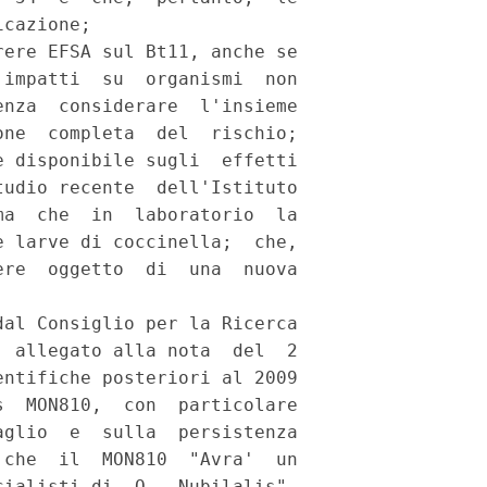
cazione; 

ere EFSA sul Bt11, anche se

impatti  su  organismi  non

nza  considerare  l'insieme

ne  completa  del  rischio;

 disponibile sugli  effetti

udio recente  dell'Istituto

a  che  in  laboratorio  la

 larve di coccinella;  che,

re  oggetto  di  una  nuova

al Consiglio per la Ricerca

 allegato alla nota  del  2

ntifiche posteriori al 2009

  MON810,  con  particolare

glio  e  sulla  persistenza

che  il  MON810  "Avra'  un

ialisti di  O.  Nubilalis",
