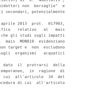
idotteri non  bersaglio"  e

i secondari, potenzialmente

aprile 2013  prot.  017903,

fico   relativo   al   mais

che gli studi sugli impatti

  mais  MON810  evidenziano

on target e  non  escludono

ugli  organismi   acquatici

 dato  il  protrarsi  della

emporanee,  in  ragione  di

 cui  all'articolo  34  del

cedura di cui  all'articolo
