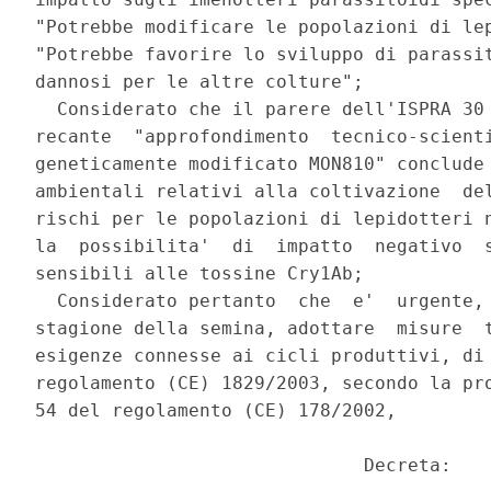
"Potrebbe modificare le popolazioni di lep
"Potrebbe favorire lo sviluppo di parassit
dannosi per le altre colture"; 

  Considerato che il parere dell'ISPRA 30 
recante  "approfondimento  tecnico-scienti
geneticamente modificato MON810" conclude 
ambientali relativi alla coltivazione  del
rischi per le popolazioni di lepidotteri n
la  possibilita'  di  impatto  negativo  s
sensibili alle tossine Cry1Ab; 

  Considerato pertanto  che  e'  urgente, 
stagione della semina, adottare  misure  t
esigenze connesse ai cicli produttivi, di 
regolamento (CE) 1829/2003, secondo la pro
54 del regolamento (CE) 178/2002, 

                              Decreta: 
