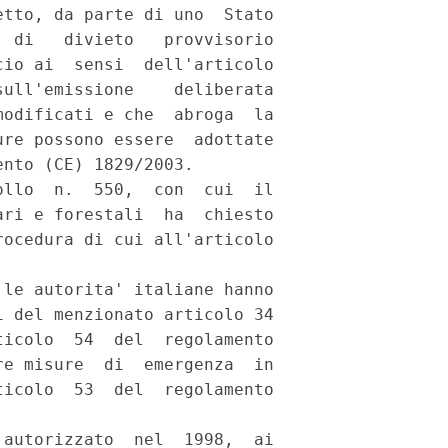
tto, da parte di uno  Stato

 di   divieto   provvisorio

io ai  sensi  dell'articolo

ull'emissione    deliberata

odificati e che  abroga  la

re possono essere  adottate

nto (CE) 1829/2003. 

llo  n.  550,  con  cui  il

ri e forestali  ha  chiesto

ocedura di cui all'articolo

le autorita' italiane hanno

 del menzionato articolo 34

icolo  54  del  regolamento

e misure  di  emergenza  in

icolo  53  del  regolamento

autorizzato  nel  1998,  ai
