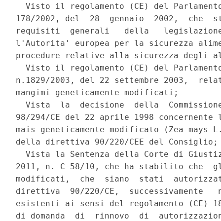
  Visto il regolamento (CE) del Parlamento
178/2002, del  28  gennaio  2002,  che  st
requisiti  generali   della   legislazione
l'Autorita' europea per la sicurezza alime
procedure relative alla sicurezza degli al
  Visto il regolamento (CE) del Parlamento
n.1829/2003, del 22 settembre 2003,  relat
mangimi geneticamente modificati; 

  Vista  la  decisione  della  Commissione
98/294/CE del 22 aprile 1998 concernente l
mais geneticamente modificato (Zea mays L.
della direttiva 90/220/CEE del Consiglio; 
  Vista la Sentenza della Corte di Giustiz
2011, n. C-58/10, che ha stabilito che  gl
modificati,  che  siano  stati  autorizzat
direttiva  90/220/CE,  successivamente   n
esistenti ai sensi del regolamento (CE) 18
di domanda  di  rinnovo  di  autorizzazion