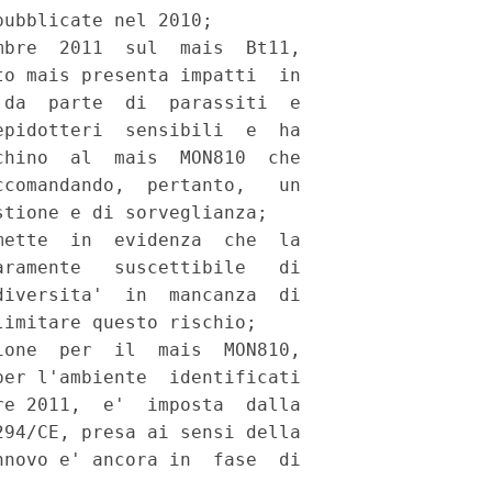
ubblicate nel 2010; 

bre  2011  sul  mais  Bt11,

o mais presenta impatti  in

da  parte  di  parassiti  e

pidotteri  sensibili  e  ha

hino  al  mais  MON810  che

comandando,  pertanto,   un

tione e di sorveglianza; 

ette  in  evidenza  che  la

ramente   suscettibile   di

iversita'  in  mancanza  di

imitare questo rischio; 

one  per  il  mais  MON810,

er l'ambiente  identificati

e 2011,  e'  imposta  dalla

94/CE, presa ai sensi della

novo e' ancora in  fase  di
