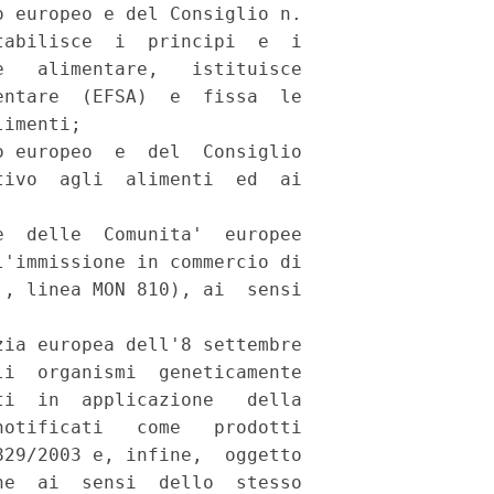
 europeo e del Consiglio n.

abilisce  i  principi  e  i

   alimentare,   istituisce

ntare  (EFSA)  e  fissa  le

imenti; 

 europeo  e  del  Consiglio

ivo  agli  alimenti  ed  ai

  delle  Comunita'  europee

'immissione in commercio di

, linea MON 810), ai  sensi



ia europea dell'8 settembre

i  organismi  geneticamente

i  in  applicazione   della

otificati   come   prodotti

29/2003 e, infine,  oggetto

e  ai  sensi  dello  stesso
