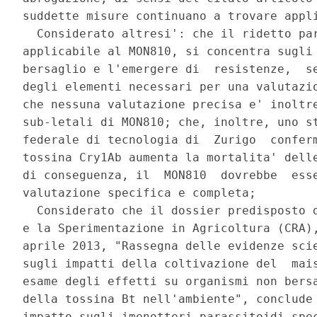
suddette misure continuano a trovare appli
  Considerato altresi': che il ridetto par
applicabile al MON810, si concentra sugli 
bersaglio e l'emergere di  resistenze,  se
degli elementi necessari per una valutazio
che nessuna valutazione precisa e' inoltre
sub-letali di MON810; che, inoltre, uno st
federale di tecnologia di  Zurigo  conferm
tossina Cry1Ab aumenta la mortalita' delle
di conseguenza, il  MON810  dovrebbe  esse
valutazione specifica e completa; 

  Considerato che il dossier predisposto d
e la Sperimentazione in Agricoltura (CRA),
aprile 2013, "Rassegna delle evidenze scie
sugli impatti della coltivazione del  mais
esame degli effetti su organismi non bersa
della tossina Bt nell'ambiente", conclude 
impatto sugli imenotteri parassitoidi spec