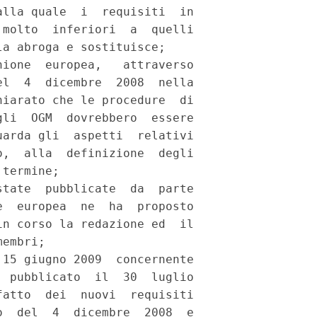
lla quale  i  requisiti  in

molto  inferiori  a  quelli

a abroga e sostituisce; 

ione  europea,   attraverso

l  4  dicembre  2008  nella

iarato che le procedure  di

li  OGM  dovrebbero  essere

arda gli  aspetti  relativi

,  alla  definizione  degli

termine; 

tate  pubblicate  da  parte

  europea  ne  ha  proposto

n corso la redazione ed  il

embri; 

15 giugno 2009  concernente

 pubblicato  il  30  luglio

atto  dei  nuovi  requisiti

  del  4  dicembre  2008  e
