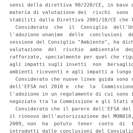
sensi della direttiva 90/220/CE, in base a
materia di valutazione dei  rischi  sono  
stabiliti dalla Direttiva 2001/18/CE che l
  Considerato  che  il  Consiglio  dell'Un
l'adozione unanime  delle  conclusioni  de
sessione del Consiglio "Ambiente", ha dich
valutazione  del  rischio  ambientale  deg
rafforzate, specialmente per quel che rigu
agli impatti sugli insetti  non  bersaglio
ambienti riceventi e agli impatti a lungo 
  Considerato che nuove linee guida sono s
dell'EFSA nel 2010 e  che  la  Commissione
l'adozione in un regolamento di cui sono i
negoziato tra la Commissione e gli Stati m
  Considerato che il parere dell'EFSA del 
il rinnovo dell'autorizzazione del MON810,
2009, non  ha  potuto  tener  conto  di  f
introdotti dalle conclusioni del Consiglio