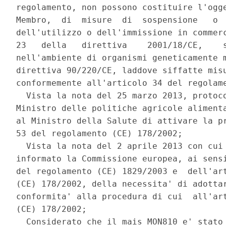
regolamento, non possono costituire l'ogge
Membro,  di  misure  di  sospensione   o  
dell'utilizzo o dell'immissione in commerc
23   della   direttiva    2001/18/CE,    s
nell'ambiente di organismi geneticamente m
direttiva 90/220/CE, laddove siffatte misu
conformemente all'articolo 34 del regolame
  Vista la nota del 25 marzo 2013, protoco
Ministro delle politiche agricole alimenta
al Ministro della Salute di attivare la pr
53 del regolamento (CE) 178/2002; 

  Vista la nota del 2 aprile 2013 con cui 
informato la Commissione europea, ai sensi
del regolamento (CE) 1829/2003 e  dell'art
(CE) 178/2002, della necessita' di adottar
conformita' alla procedura di cui  all'art
(CE) 178/2002; 

  Considerato che il mais MON810 e' stato 