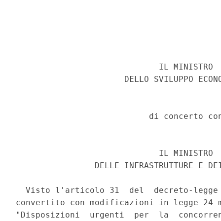
                             IL MINISTRO 

                      DELLO SVILUPPO ECONO
                           di concerto con
                             IL MINISTRO 

                DELLE INFRASTRUTTURE E DEI
  Visto l'articolo 31  del  decreto-legge 
convertito con modificazioni in legge 24 m
"Disposizioni  urgenti  per  la  concorren