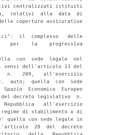
ivi centralizzati istituiti

,  relativi  alla  data  di

elle coperture assicurative

ci":  il  complesso   delle

   per    la    progressiva

lla  con  sede  legale  nel

 sensi dell'articolo 13 del

  n.   209,   all'esercizio

.  auto;  quella  con  sede

 Spazio  Economico  Europeo

del decreto legislativo  n.

 Repubblica   all'esercizio

regime di stabilimento o di

' quella con sede legale in

'articolo  28  del  decreto

itorio   della   Repubblica
