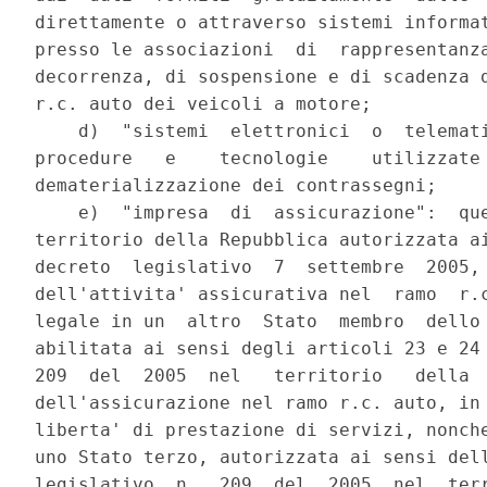
direttamente o attraverso sistemi informat
presso le associazioni  di  rappresentanza
decorrenza, di sospensione e di scadenza d
r.c. auto dei veicoli a motore; 

    d)  "sistemi  elettronici  o  telemati
procedure   e    tecnologie    utilizzate 
dematerializzazione dei contrassegni; 

    e)  "impresa  di  assicurazione":  que
territorio della Repubblica autorizzata ai
decreto  legislativo  7  settembre  2005, 
dell'attivita' assicurativa nel  ramo  r.c
legale in un  altro  Stato  membro  dello 
abilitata ai sensi degli articoli 23 e 24 
209  del  2005  nel   territorio   della  
dell'assicurazione nel ramo r.c. auto, in 
liberta' di prestazione di servizi, nonche
uno Stato terzo, autorizzata ai sensi dell
legislativo  n.  209  del  2005  nel  terr