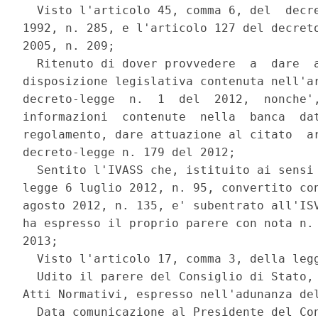
  Visto l'articolo 45, comma 6, del  decre
1992, n. 285, e l'articolo 127 del decreto
2005, n. 209; 

  Ritenuto di dover provvedere  a  dare  a
disposizione legislativa contenuta nell'ar
decreto-legge  n.  1  del  2012,  nonche',
informazioni  contenute  nella  banca  dat
regolamento, dare attuazione al citato  ar
decreto-legge n. 179 del 2012; 

  Sentito l'IVASS che, istituito ai sensi 
legge 6 luglio 2012, n. 95, convertito con
agosto 2012, n. 135, e' subentrato all'ISV
ha espresso il proprio parere con nota n. 
2013; 

  Visto l'articolo 17, comma 3, della legg
  Udito il parere del Consiglio di Stato, 
Atti Normativi, espresso nell'adunanza del
  Data comunicazione al Presidente del Con