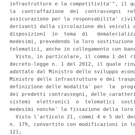
infrastrutture e la competitivita'", il qu
la  contraffazione  dei  contrassegni  rel
assicurazione per la responsabilita' civil
derivanti dalla circolazione dei veicoli a
disposizioni  in  tema  di   dematerializz
medesimi, prevedendo la loro sostituzione 
telematici, anche in collegamento con banc
  Visto, in particolare, il comma 1 del ri
decreto-legge n. 1 del 2012, il quale rinv
adottato dal Ministro dello sviluppo econo
Ministro delle infrastrutture e dei traspo
definizione delle modalita' per  la  progr
dei predetti contrassegni, delle caratteri
sistemi  elettronici  o  telematici  sosti
medesimi nonche' la fissazione della loro 
  Visto l'articolo 21, commi 4 e 5 del dec
n. 179, convertito con modificazioni in le
121; 
