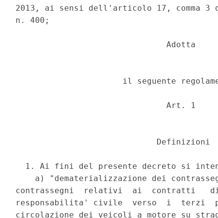
2013, ai sensi dell'articolo 17, comma 3 d
n. 400; 

                               Adotta 

                      il seguente regolame
                               Art. 1 

                             Definizioni 

  1. Ai fini del presente decreto si inten
    a) "dematerializzazione dei contrasseg
contrassegni  relativi  ai  contratti   di
responsabilita' civile  verso  i  terzi  p
circolazione dei veicoli a motore su strad