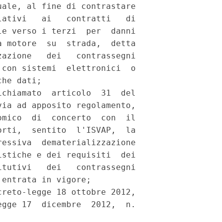
ale, al fine di contrastare

ativi   ai   contratti   di

e verso i terzi  per  danni

 motore  su  strada,  detta

azione   dei   contrassegni

con sistemi  elettronici  o

he dati; 

chiamato  articolo  31  del

ia ad apposito regolamento,

mico  di  concerto  con  il

rti,  sentito  l'ISVAP,  la

essiva  dematerializzazione

stiche e dei requisiti  dei

tutivi   dei   contrassegni

entrata in vigore; 

reto-legge 18 ottobre 2012,

gge 17  dicembre  2012,  n.
