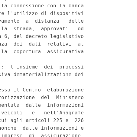
la connessione con la banca

e l'utilizzo di dispositivi

amento  a  distanza   delle

la  strada,  approvati   od

 6, del decreto legislativo

za  dei  dati  relativi  al

la  copertura  assicurativa

:  l'insieme  dei  processi

iva dematerializzazione dei

sso il Centro  elaborazione

orizzazione  del  Ministero

entata  dalle  informazioni

veicoli   e   nell'Anagrafe

ui agli articoli 225 e  226

onche' dalle informazioni e

imprese  di  assicurazione,
