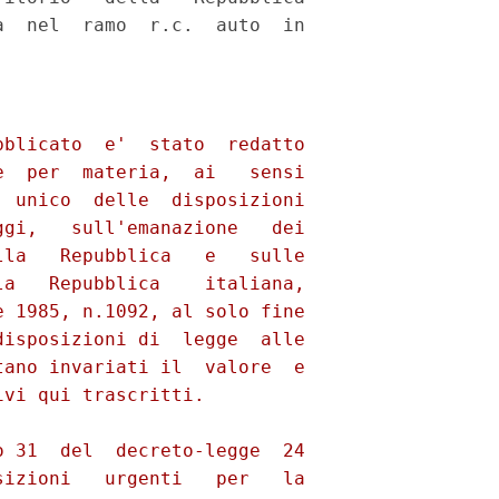
  nel  ramo  r.c.  auto  in
