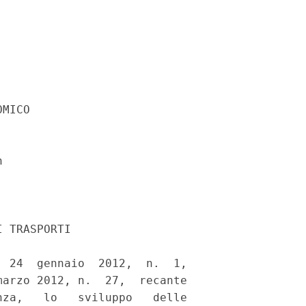
MICO 

 

 TRASPORTI 

 24  gennaio  2012,  n.  1,

arzo 2012, n.  27,  recante

za,   lo   sviluppo   delle
