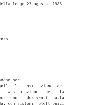
ella legge 23 agosto  1988,

nto: 

dono per: 

ni":  la  sostituzione  dei

   assicurazione   per   la

er  danni  derivanti  dalla

a, con sistemi  elettronici
