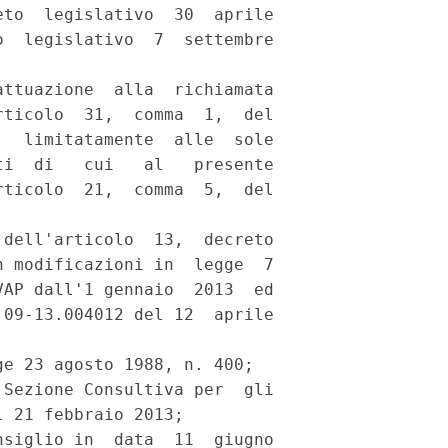
to  legislativo  30  aprile

  legislativo  7  settembre

ttuazione  alla  richiamata

ticolo  31,  comma  1,  del

  limitatamente  alle  sole

i  di   cui   al   presente

ticolo  21,  comma  5,  del

dell'articolo  13,  decreto

 modificazioni in  legge  7

AP dall'1 gennaio  2013  ed

09-13.004012 del 12  aprile

e 23 agosto 1988, n. 400; 

Sezione Consultiva per  gli

 21 febbraio 2013; 

siglio in  data  11  giugno
