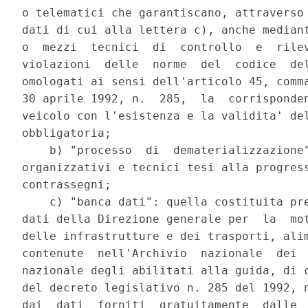
o telematici che garantiscano, attraverso 
dati di cui alla lettera c), anche mediant
o  mezzi  tecnici  di  controllo  e  rilev
violazioni  delle  norme  del  codice  del
omologati ai sensi dell'articolo 45, comma
30 aprile 1992, n.  285,  la  corrisponden
veicolo con l'esistenza e la validita' del
obbligatoria; 

    b) "processo  di  dematerializzazione"
organizzativi e tecnici tesi alla progress
contrassegni; 

    c) "banca dati": quella costituita pre
dati della Direzione generale per  la  mot
delle infrastrutture e dei trasporti, alim
contenute  nell'Archivio  nazionale  dei  
nazionale degli abilitati alla guida, di c
del decreto legislativo n. 285 del 1992, n
dai  dati  forniti  gratuitamente  dalle  