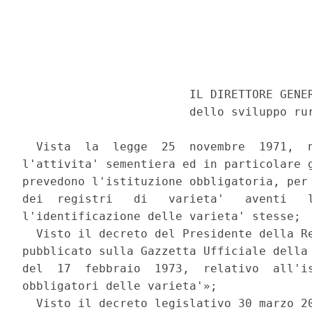
                        IL DIRETTORE GENER
                        dello sviluppo rur
  Vista  la  legge  25  novembre  1971,  n
l'attivita' sementiera ed in particolare g
prevedono l'istituzione obbligatoria, per 
dei  registri   di   varieta'   aventi   l
l'identificazione delle varieta' stesse; 

  Visto il decreto del Presidente della Re
pubblicato sulla Gazzetta Ufficiale della 
del  17  febbraio  1973,  relativo  all'is
obbligatori delle varieta'»; 

  Visto il decreto legislativo 30 marzo 20