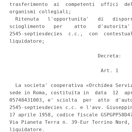
trasferimento  ai  competenti  uffici  del
organismi collegiali; 

  Ritenuta   l'opportunita'   di   disporr
scioglimento   per    atto    d'autorita' 
2545-septiesdecies  c.c.,  con  contestual
liquidatore; 

                              Decreta: 

                               Art. 1 

  La societa' cooperativa «Orchidea Serviz
sede in Roma, costituita in  data  12  apr
05748431003, e' sciolta  per  atto  d'auto
2545-septiesdecies c.c. e l'avv. Giuseppin
17 aprile 1958, codice fiscale GSPGPP58D47
Via Pianeta Terra n. 39-Eur Torrino Nord, 