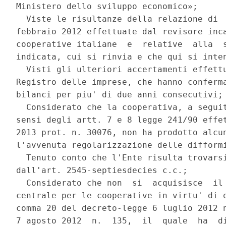
Ministero dello sviluppo economico»; 

  Viste le risultanze della relazione di  
febbraio 2012 effettuate dal revisore inca
cooperative italiane  e  relative  alla  s
indicata, cui si rinvia e che qui si inten
  Visti gli ulteriori accertamenti effettu
Registro delle imprese, che hanno conferma
bilanci per piu' di due anni consecutivi; 
  Considerato che la cooperativa, a seguit
sensi degli artt. 7 e 8 legge 241/90 effet
2013 prot. n. 30076, non ha prodotto alcun
l'avvenuta regolarizzazione delle difformi
  Tenuto conto che l'Ente risulta trovarsi
dall'art. 2545-septiesdecies c.c.; 

  Considerato che non  si  acquisisce  il 
centrale per le cooperative in virtu' di q
comma 20 del decreto-legge 6 luglio 2012 n
7 agosto 2012  n.  135,  il  quale  ha  di