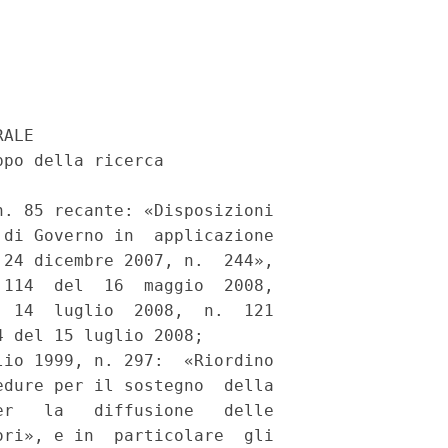
ALE 

po della ricerca 

. 85 recante: «Disposizioni

di Governo in  applicazione

24 dicembre 2007, n.  244»,

114  del  16  maggio  2008,

 14  luglio  2008,  n.  121

 del 15 luglio 2008; 

io 1999, n. 297:  «Riordino

dure per il sostegno  della

r   la   diffusione   delle

ri», e in  particolare  gli
