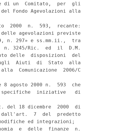
 di un  Comitato,  per  gli

del Fondo Agevolazioni alla

o  2000  n.  593,  recante:

delle agevolazioni previste

, n. 297» e ss.mm.ii.,  tra

 n. 3245/Ric.  ed  il  D.M.

to delle  disposizioni  del

gli  Aiuti  di  Stato  alla

alla  Comunicazione  2006/C

 8 agosto 2000 n.  593  che

specifiche  iniziative   di

. del 18 dicembre  2000  di

dall'art.  7  del  predetto

odifiche ed integrazioni; 

omia  e  delle  finanze  n.
