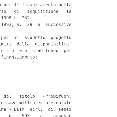
 per il finanziamento nella

so   di   acquisizione   la

1998 n. 252; 

1993, n.  29  e  successive

per  il  suddetto  progetto

miti  delle  disponibilita'

nisteriale  stabilendo  per

finanziamento; 

 dal   titolo   «ProDifCon:

o nave militare» presentato

ne - DLTM  scrl,  ai  sensi

   n.   593,   e'   ammesso
