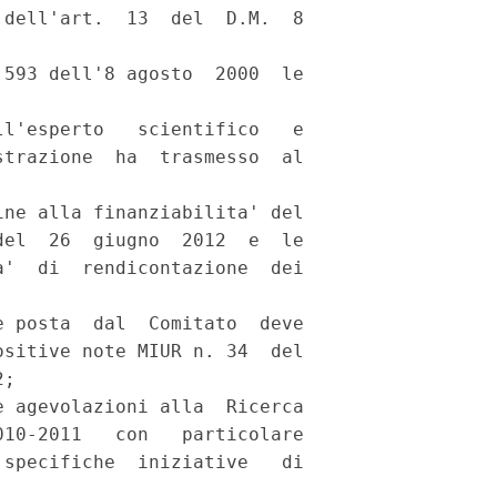
dell'art.  13  del  D.M.  8

593 dell'8 agosto  2000  le

l'esperto   scientifico   e

trazione  ha  trasmesso  al

ne alla finanziabilita' del

el  26  giugno  2012  e  le

'  di  rendicontazione  dei

 posta  dal  Comitato  deve

sitive note MIUR n. 34  del

; 

 agevolazioni alla  Ricerca

10-2011   con   particolare

specifiche  iniziative   di
