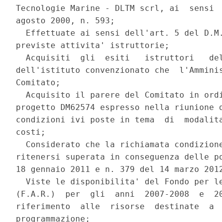
Tecnologie Marine - DLTM scrl, ai  sensi  
agosto 2000, n. 593; 

  Effettuate ai sensi dell'art. 5 del D.M.
previste attivita' istruttorie; 

  Acquisiti  gli  esiti   istruttori   del
dell'istituto convenzionato che  l'Amminis
Comitato; 

  Acquisito il parere del Comitato in ordi
progetto DM62574 espresso nella riunione d
condizioni ivi poste in tema  di  modalita
costi; 

  Considerato che la richiamata condizione
ritenersi superata in conseguenza delle po
18 gennaio 2011 e n. 379 del 14 marzo 2012
  Viste le disponibilita' del Fondo per le
(F.A.R.)  per  gli  anni  2007-2008  e  20
riferimento  alle  risorse  destinate  a  
programmazione; 
