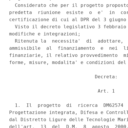
  Considerato che per il progetto proposto
predetta  riunione  esiste  o  e'  in  cor
certificazione di cui al DPR del 3 giugno 
  Visto il decreto legislativo 3 febbraio 
modifiche e integrazioni; 

  Ritenuta la  necessita'  di  adottare,  
ammissibile  al  finanziamento  e  nei  li
finanziarie, il relativo provvedimento  mi
forme, misure, modalita' e condizioni del 
                              Decreta: 

                               Art. 1 

  1.  Il  progetto  di  ricerca  DM62574  
Progettazione integrata, Difesa e Controll
dal Distretto Ligure delle Tecnologie Mari
dell'art.  13  del  D.M.  8  agosto  2000,