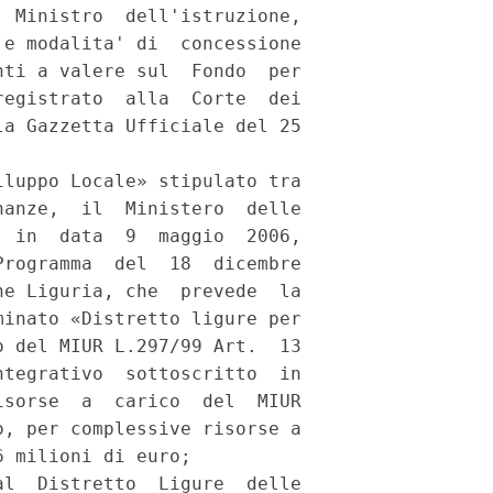
 Ministro  dell'istruzione,

e modalita' di  concessione

ti a valere sul  Fondo  per

egistrato  alla  Corte  dei

a Gazzetta Ufficiale del 25

luppo Locale» stipulato tra

anze,  il  Ministero  delle

 in  data  9  maggio  2006,

rogramma  del  18  dicembre

e Liguria, che  prevede  la

inato «Distretto ligure per

 del MIUR L.297/99 Art.  13

tegrativo  sottoscritto  in

sorse  a  carico  del  MIUR

, per complessive risorse a

 milioni di euro; 

l  Distretto  Ligure  delle
