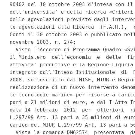
90402 del 10 ottobre 2003 d'intesa con il 
dell'universita' e della ricerca «Criteri 
delle agevolazioni previste dagli interven
le agevolazioni alla Ricerca  (F.A.R.),  r
Conti il 30 ottobre 2003 e pubblicato nell
novembre 2003, n. 274; 

  Visto l'Accordo di Programma Quadro «Svi
il Ministero  dell'economia  e  delle  fin
attivita' produttive e la Regione Liguria 
integrato dall'Intesa Istituzionale  di  P
2008, sottoscritto dal MISE, MIUR e Region
realizzazione di un nuovo intervento denom
le tecnologie marine» per risorse a carico
pari a 21 milioni di euro, e dal I Atto In
data 14 febbraio  2012  per  ulteriori  ri
L.297/99 Art. 13 pari a 35 milioni di euro
carico del MIUR L.297/99 Art. 13 pari a 56
  Vista la domanda DM62574  presentata  da