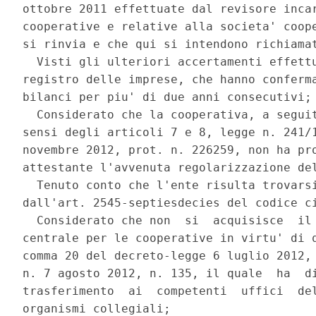
ottobre 2011 effettuate dal revisore incar
cooperative e relative alla societa' coope
si rinvia e che qui si intendono richiamat
  Visti gli ulteriori accertamenti effettu
registro delle imprese, che hanno conferma
bilanci per piu' di due anni consecutivi; 
  Considerato che la cooperativa, a seguit
sensi degli articoli 7 e 8, legge n. 241/1
novembre 2012, prot. n. 226259, non ha pro
attestante l'avvenuta regolarizzazione del
  Tenuto conto che l'ente risulta trovarsi
dall'art. 2545-septiesdecies del codice ci
  Considerato che non  si  acquisisce  il 
centrale per le cooperative in virtu' di q
comma 20 del decreto-legge 6 luglio 2012, 
n. 7 agosto 2012, n. 135, il quale  ha  di
trasferimento  ai  competenti  uffici  del
organismi collegiali; 
