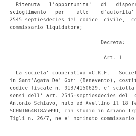
  Ritenuta   l'opportunita'   di   disporr
scioglimento   per    atto    d'autorita' 
2545-septiesdecies del codice  civile,  co
commissario liquidatore; 

                              Decreta: 

                               Art. 1 

  La societa' cooperativa «C.R.F. - Societ
in Sant'Agata De' Goti (Benevento), costit
codice fiscale n. 01374150629, e' sciolta 
sensi dell' art. 2545-septiesdecies del  c
Antonio Schiavo, nato ad Avellino il 18 fe
SCHNTN64B18A509O, con studio in Ariano Irp