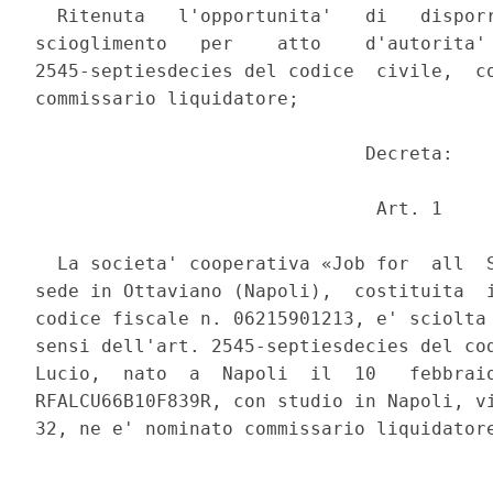
  Ritenuta   l'opportunita'   di   disporr
scioglimento   per    atto    d'autorita' 
2545-septiesdecies del codice  civile,  co
commissario liquidatore; 

                              Decreta: 

                               Art. 1 

  La societa' cooperativa «Job for  all  S
sede in Ottaviano (Napoli),  costituita  i
codice fiscale n. 06215901213, e' sciolta 
sensi dell'art. 2545-septiesdecies del cod
Lucio,  nato  a  Napoli  il  10   febbraio
RFALCU66B10F839R, con studio in Napoli, vi