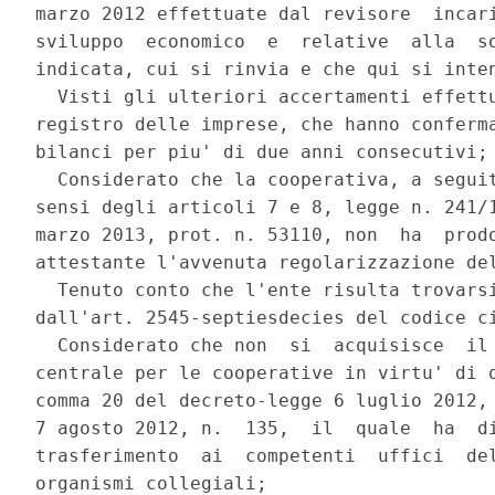
marzo 2012 effettuate dal revisore  incari
sviluppo  economico  e  relative  alla  so
indicata, cui si rinvia e che qui si inten
  Visti gli ulteriori accertamenti effettu
registro delle imprese, che hanno conferma
bilanci per piu' di due anni consecutivi; 
  Considerato che la cooperativa, a seguit
sensi degli articoli 7 e 8, legge n. 241/1
marzo 2013, prot. n. 53110, non  ha  prodo
attestante l'avvenuta regolarizzazione del
  Tenuto conto che l'ente risulta trovarsi
dall'art. 2545-septiesdecies del codice ci
  Considerato che non  si  acquisisce  il 
centrale per le cooperative in virtu' di q
comma 20 del decreto-legge 6 luglio 2012, 
7 agosto 2012, n.  135,  il  quale  ha  di
trasferimento  ai  competenti  uffici  del
organismi collegiali; 
