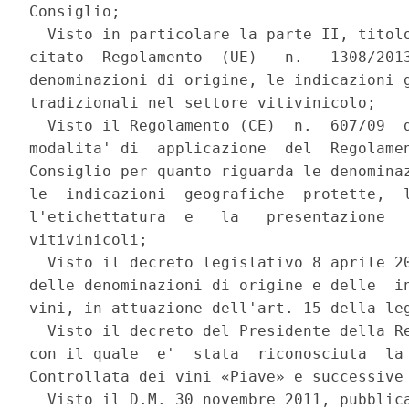
Consiglio; 

  Visto in particolare la parte II, titolo
citato  Regolamento  (UE)   n.   1308/2013
denominazioni di origine, le indicazioni g
tradizionali nel settore vitivinicolo; 

  Visto il Regolamento (CE)  n.  607/09  d
modalita' di  applicazione  del  Regolamen
Consiglio per quanto riguarda le denominaz
le  indicazioni  geografiche  protette,  l
l'etichettatura  e   la   presentazione   
vitivinicoli; 

  Visto il decreto legislativo 8 aprile 20
delle denominazioni di origine e delle  in
vini, in attuazione dell'art. 15 della leg
  Visto il decreto del Presidente della Re
con il quale  e'  stata  riconosciuta  la 
Controllata dei vini «Piave» e successive 
  Visto il D.M. 30 novembre 2011, pubblica