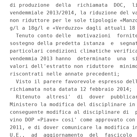
di produzione  della  richiamata  DOC,  li
vendemmiale 2013/2014, la riduzione del va
non riduttore per le sole tipologie «Manzo
g/l a 18g/l e «Verduzzo» dagli attuali 18 
  Tenuto conto delle  motivazioni  fornite
sostegno della predetta istanza  e  segnat
particolari condizioni climatiche verifica
vendemmia 2013 hanno  determinato  una  si
valori dell'estratto non riduttore  minimo
riscontrati nelle annate precedenti; 

  Visto il parere favorevole espresso dell
richiamata nota datata 12 febbraio 2014; 

  Ritenuto  altresi'  di  dover  pubblicar
Ministero la modifica del disciplinare in 
conseguente modifica al disciplinare di  p
vino DOP «Piave» cosi' come approvato con 
2011, e di dover comunicare la modifica in
U.E.,  ad  aggiornamento  del  fascicolo  