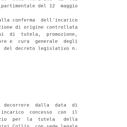
partimentale del 12  maggio

lla conferma  dell'incarico

ione di origine controllata

i  di  tutela,  promozione,

re e  cura  generale  degli

 del decreto legislativo n.



 decorrere  dalla  data  di

incarico  concesso  con  il

io  per  la  tutela   della

ini Collio, con sede legale
