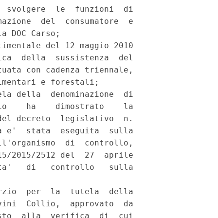
 svolgere  le  funzioni  di

azione  del  consumatore  e

a DOC Carso; 

imentale del 12 maggio 2010

ca  della  sussistenza  del

uata con cadenza triennale,

mentari e forestali; 

la della  denominazione  di

o    ha    dimostrato    la

el decreto  legislativo  n.

 e'  stata  eseguita  sulla

l'organismo  di  controllo,

5/2015/2512 del  27  aprile

a'   di   controllo   sulla

zio  per  la  tutela  della

ini  Collio,  approvato  da

to  alla  verifica  di  cui
