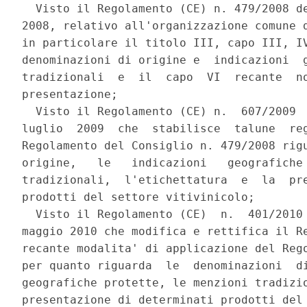
  Visto il Regolamento (CE) n. 479/2008 de
2008, relativo all'organizzazione comune d
in particolare il titolo III, capo III, IV
denominazioni di origine e  indicazioni  g
tradizionali  e  il  capo  VI  recante  no
presentazione; 

  Visto il Regolamento (CE) n.  607/2009  
luglio  2009  che  stabilisce  talune  reg
Regolamento del Consiglio n. 479/2008 rigu
origine,   le   indicazioni   geografiche 
tradizionali,  l'etichettatura  e  la  pre
prodotti del settore vitivinicolo; 

  Visto il Regolamento (CE)  n.  401/2010 
maggio 2010 che modifica e rettifica il Re
recante modalita' di applicazione del Rego
per quanto riguarda  le  denominazioni  di
geografiche protette, le menzioni tradizio
presentazione di determinati prodotti del 