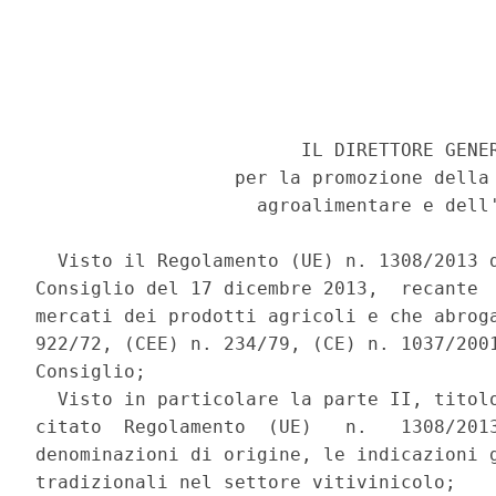
                        IL DIRETTORE GENER
                  per la promozione della 
                    agroalimentare e dell'
  Visto il Regolamento (UE) n. 1308/2013 d
Consiglio del 17 dicembre 2013,  recante  
mercati dei prodotti agricoli e che abroga
922/72, (CEE) n. 234/79, (CE) n. 1037/2001
Consiglio; 

  Visto in particolare la parte II, titolo
citato  Regolamento  (UE)   n.   1308/2013
denominazioni di origine, le indicazioni g
tradizionali nel settore vitivinicolo; 
