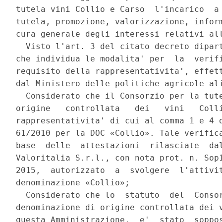
tutela vini Collio e Carso  l'incarico  a 
tutela, promozione, valorizzazione, inform
cura generale degli interessi relativi all
  Visto l'art. 3 del citato decreto dipart
che individua le modalita' per  la  verifi
requisito della rappresentativita', effett
dal Ministero delle politiche agricole ali
  Considerato che il Consorzio per la tute
origine   controllata   dei   vini   Colli
rappresentativita' di cui al comma 1 e 4 d
61/2010 per la DOC «Collio». Tale verifica
base  delle  attestazioni  rilasciate  dal
Valoritalia S.r.l., con nota prot. n. Sop1
2015,  autorizzato  a  svolgere  l'attivit
denominazione «Collio»; 

  Considerato che lo  statuto  del  Consor
denominazione di origine controllata dei v
questa Amministrazione,  e'  stato  soppos