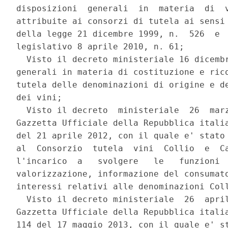
disposizioni  generali  in  materia  di  v
attribuite ai consorzi di tutela ai sensi 
della legge 21 dicembre 1999, n.  526  e  
legislativo 8 aprile 2010, n. 61; 

  Visto il decreto ministeriale 16 dicembr
generali in materia di costituzione e rico
tutela delle denominazioni di origine e de
dei vini; 

  Visto il decreto  ministeriale  26  marz
Gazzetta Ufficiale della Repubblica italia
del 21 aprile 2012, con il quale e' stato 
al  Consorzio  tutela  vini  Collio  e  Ca
l'incarico  a   svolgere   le   funzioni  
valorizzazione, informazione del consumato
interessi relativi alle denominazioni Coll
  Visto il decreto ministeriale  26  april
Gazzetta Ufficiale della Repubblica italia
114 del 17 maggio 2013, con il quale e' st