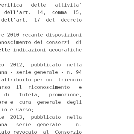
erifica   delle   attivita'

 dell'art.  14,  comma  15,

dell'art.  17  del  decreto

e 2010 recante disposizioni

noscimento dei consorzi  di

lle indicazioni geografiche

o  2012,  pubblicato  nella

na - serie generale - n. 94

attribuito per un  triennio

rso  il  riconoscimento   e

 di   tutela,   promozione,

re e  cura  generale  degli

io e Carso; 

e  2013,  pubblicato  nella

na - serie  generale  -  n.

ato revocato  al  Consorzio
