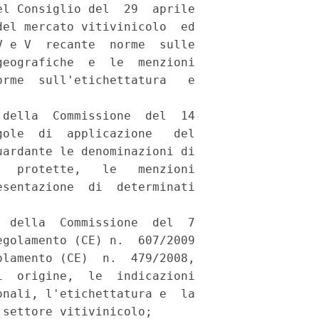
l Consiglio del  29  aprile

el mercato vitivinicolo  ed

 e V  recante  norme  sulle

eografiche  e  le  menzioni

rme  sull'etichettatura   e

della  Commissione  del  14

ole  di  applicazione   del

ardante le denominazioni di

  protette,   le   menzioni

sentazione  di  determinati

 della  Commissione  del  7

golamento (CE) n.  607/2009

lamento (CE)  n.  479/2008,

  origine,  le  indicazioni

nali, l'etichettatura e  la

settore vitivinicolo; 
