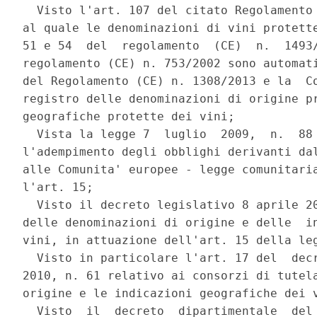
  Visto l'art. 107 del citato Regolamento 
al quale le denominazioni di vini protette
51 e 54  del  regolamento  (CE)  n.  1493/
regolamento (CE) n. 753/2002 sono automati
del Regolamento (CE) n. 1308/2013 e la  Co
registro delle denominazioni di origine pr
geografiche protette dei vini; 

  Vista la legge 7  luglio  2009,  n.  88 
l'adempimento degli obblighi derivanti dal
alle Comunita' europee - legge comunitaria
l'art. 15; 

  Visto il decreto legislativo 8 aprile 20
delle denominazioni di origine e delle  in
vini, in attuazione dell'art. 15 della leg
  Visto in particolare l'art. 17 del  decr
2010, n. 61 relativo ai consorzi di tutela
origine e le indicazioni geografiche dei v
  Visto  il  decreto  dipartimentale  del 