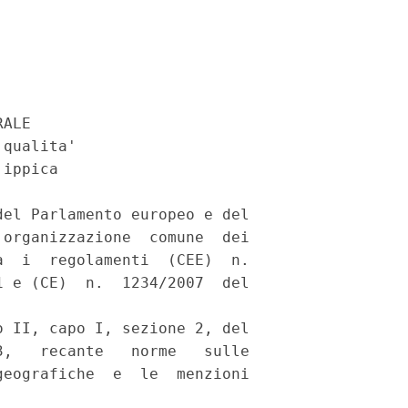
ALE 

qualita' 

ippica 

el Parlamento europeo e del

organizzazione  comune  dei

  i  regolamenti  (CEE)  n.

 e (CE)  n.  1234/2007  del

 II, capo I, sezione 2, del

,   recante   norme   sulle

eografiche  e  le  menzioni
