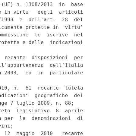
(UE) n. 1308/2013  in  base

 in virtu'  degli  articoli

1999  e  dell'art.  28  del

camente protette in  virtu'

mmissione  le  iscrive  nel

otette e delle  indicazioni

 recante  disposizioni  per

l'appartenenza  dell'Italia

 2008,  ed  in  particolare

10, n.  61  recante  tutela

dicazioni  geografiche  dei

ge 7 luglio 2009, n. 88; 

eto  legislativo  8  aprile

 per  le  denominazioni  di

ini; 

 12  maggio  2010   recante
