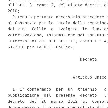
all'art. 3, comma 2, del citato decreto di
2010; 

  Ritenuto pertanto necessario procedere a
al Consorzio per la tutela della denominaz
dei vini  Collio  a  svolgere  le  funzion
valorizzazione, informazione del consumato
interessi di cui all'art. 17, comma 1 e 4,
61/2010 per la DOC «Collio»; 

                              Decreta: 

                           Articolo unico 
  1. E' confermato  per  un  triennio,  a 
pubblicazione  del  presente  decreto,  l'
decreto  del  26  marzo  2012  al  Consorz
denominazione di origine controllata dei v