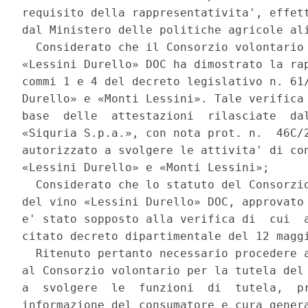
requisito della rappresentativita', effett
dal Ministero delle politiche agricole ali
  Considerato che il Consorzio volontario 
«Lessini Durello» DOC ha dimostrato la rap
commi 1 e 4 del decreto legislativo n. 61/
Durello» e «Monti Lessini». Tale verifica 
base  delle  attestazioni  rilasciate  dal
«Siquria S.p.a.», con nota prot. n.  46C/2
autorizzato a svolgere le attivita' di con
«Lessini Durello» e «Monti Lessini»; 

  Considerato che lo statuto del Consorzio
del vino «Lessini Durello» DOC, approvato 
e' stato sopposto alla verifica di  cui  a
citato decreto dipartimentale del 12 maggi
  Ritenuto pertanto necessario procedere a
al Consorzio volontario per la tutela del 
a  svolgere  le  funzioni  di  tutela,  pr
informazione del consumatore e cura genera