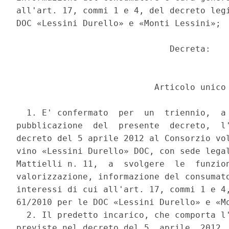
all'art. 17, commi 1 e 4, del decreto legi
DOC «Lessini Durello» e «Monti Lessini»; 

                              Decreta: 

                           Articolo unico 
  1. E' confermato  per  un  triennio,  a 
pubblicazione  del  presente  decreto,  l'
decreto del 5 aprile 2012 al Consorzio vol
vino «Lessini Durello» DOC, con sede legal
Mattielli n. 11,  a  svolgere  le  funzion
valorizzazione, informazione del consumato
interessi di cui all'art. 17, commi 1 e 4,
61/2010 per le DOC «Lessini Durello» e «Mo
  2. Il predetto incarico, che comporta l'
previste nel decreto del 5  aprile  2012, 