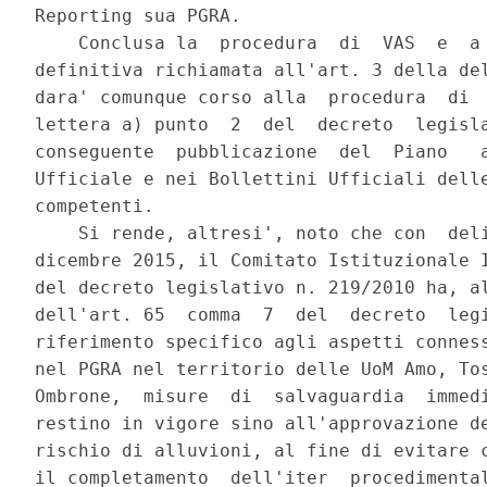
Reporting sua PGRA. 

    Conclusa la  procedura  di  VAS  e  a 
definitiva richiamata all'art. 3 della del
dara' comunque corso alla  procedura  di  
lettera a) punto  2  del  decreto  legisla
conseguente  pubblicazione  del  Piano   a
Ufficiale e nei Bollettini Ufficiali delle
competenti. 

    Si rende, altresi', noto che con  deli
dicembre 2015, il Comitato Istituzionale I
del decreto legislativo n. 219/2010 ha, al
dell'art. 65  comma  7  del  decreto  legi
riferimento specifico agli aspetti conness
nel PGRA nel territorio delle UoM Amo, Tos
Ombrone,  misure  di  salvaguardia  immedi
restino in vigore sino all'approvazione de
rischio di alluvioni, al fine di evitare c
il completamento  dell'iter  procedimental