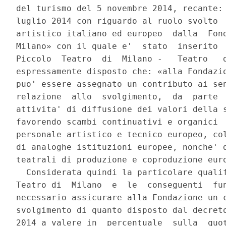
del turismo del 5 novembre 2014, recante: 
luglio 2014 con riguardo al ruolo svolto  
artistico italiano ed europeo  dalla  Fond
Milano» con il quale e'  stato  inserito  
Piccolo  Teatro  di  Milano -   Teatro   d
espressamente disposto che: «alla Fondazio
puo' essere assegnato un contributo ai sen
relazione  allo  svolgimento,  da  parte  
attivita' di diffusione dei valori della s
favorendo scambi continuativi e organici  
personale artistico e tecnico europeo, col
di analoghe istituzioni europee, nonche' d
teatrali di produzione e coproduzione euro
  Considerata quindi la particolare qualif
Teatro di  Milano  e  le  conseguenti  fun
necessario assicurare alla Fondazione un c
svolgimento di quanto disposto dal decreto
2014 a valere in  percentuale  sulla  quot