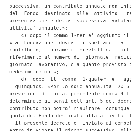
successiva, un contributo annuale non infe
del  Fondo  destinata  alle  attivita'  te
presentazione e della  successiva  valutaz
attivita' annuale.»; 

    c) dopo il comma 1-ter e' aggiunto il 
«La  Fondazione  dovra'  rispettare,  ai  
contributo, i parametri previsti dall'art.
riferimento al numero di  giornate  recita
giornate lavorative, e a quanto previsto d
medesimo comma.»; 

    d)  dopo  il  comma  1-quater  e'  agg
1-quinquies: «Per le sole annualita' 2016 
previsioni di cui al precedente comma 4 1-
determinato ai sensi dell'art. 5 del decre
contributo non potra' risultare  comunque 
quota del Fondo destinata alla attivita' t
  Il presente decreto e' inviato ai compet
entra in vigore il giorno successivo  alla