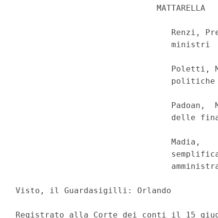
                             MATTARELLA 

                                Renzi, Pre
                                ministri 

                                Poletti, M
                                politiche 
                                Padoan,  M
                                delle fina
                                Madia,    
                                semplifica
                                amministra
Visto, il Guardasigilli: Orlando 

Registrato alla Corte dei conti il 15 giug