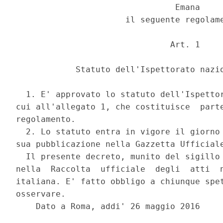
                                Emana 

                      il seguente regolame
                               Art. 1 

            Statuto dell'Ispettorato nazio
  1. E' approvato lo statuto dell'Ispettor
cui all'allegato 1, che costituisce  parte
regolamento. 

  2. Lo statuto entra in vigore il giorno 
sua pubblicazione nella Gazzetta Ufficiale
  Il presente decreto, munito del sigillo 
nella  Raccolta  ufficiale  degli  atti  n
italiana. E' fatto obbligo a chiunque spet
osservare. 

    Dato a Roma, addi' 26 maggio 2016 
