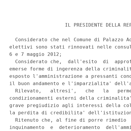
                   IL PRESIDENTE DELLA REP
  Considerato che nel Comune di Palazzo Ad
elettivi sono stati rinnovati nelle consul
6 e 7 maggio 2012; 

  Considerato che,  dall'esito  di  approf
emerse forme di ingerenza della criminalit
esposto l'amministrazione a pressanti cond
il buon andamento e l'imparzialita' dell'a
  Rilevato,   altresi',   che   la   perme
condizionamenti esterni della criminalita'
grave pregiudizio agli interessi della col
la perdita di credibilita' dell'istituzion
  Ritenuto che, al fine di porre rimedio  
inquinamento  e  deterioramento  dell'ammi