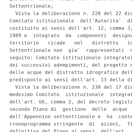
Settentrionale; 

  Vista la deliberazione n. 228 del 22 dic
Comitato istituzionale  dell'Autorita'  di
costituito ai sensi dell'art. 12, comma 3,
1989 e  integrato  da  componenti  designa
territorio   ricade   nel   distretto   id
Settentrionale non  gia'  rappresentati  n
seguito: Comitato istituzionale integrato)
dei successivi adempimenti, del progetto d
delle acque del distretto idrografico dell
predisposto ai sensi dell'art. 13 della di
  Vista la deliberazione n. 230 del 17 dic
medesimo Comitato  istituzionale  integrat
dell'art. 66, comma 2, del decreto legisla
secondo Piano di  gestione  delle  acque  
dell'Appennino settentrionale e  ha  conte
cronoprogramma stringente  di  azioni,  fi
definitiva del Piano ai sensi  dell'art.  