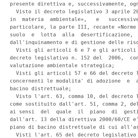
presente direttiva e, successivamente, ogn
  Visto il decreto legislativo 3 aprile 20
in  materia  ambientale»,   e   successive
particolare, la parte III, recante «Norme 
suolo  e  lotta  alla  desertificazione,  
dall'inquinamento e di gestione delle riso
  Visti gli articoli 6 e 7 e gli articoli 
decreto legislativo n. 152 del  2006,  con
valutazione ambientale strategica; 

  Visti gli articoli 57 e 66 del decreto l
concernenti le modalita' di adozione  e  a
bacino distrettuale; 

  Visto l'art. 63, comma 10, del decreto l
come sostituito dall'art. 51, comma 2, del
ai sensi  del  quale  il  piano  di  gesti
dall'art. 13 della direttiva 2000/60/CE e'
piano di bacino distrettuale di cui all'ar
  Visti l'art. 65 del decreto legislativo 