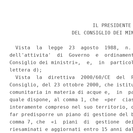
                            IL PRESIDENTE 
                     DEL CONSIGLIO DEI MIN
  Vista  la  legge  23  agosto  1988,  n. 
dell'attivita'  di  Governo  e  ordinament
Consiglio dei ministri»,  e,  in  particol
lettera d); 

  Vista  la  direttiva  2000/60/CE  del  P
Consiglio, del 23 ottobre 2000, che istitu
comunitaria in materia di acque e,  in  pa
quale dispone, al comma 1, che  «per  cias
interamente compreso nel suo territorio, o
far predisporre un piano di gestione del b
comma 7, che  «i  piani  di  gestione  dei
riesaminati e aggiornati entro 15 anni dal