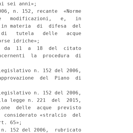
i sei anni»; 

06, n. 152, recante  «Norme

   modificazioni,   e,   in

in materia  di  difesa  del

di   tutela   delle   acque

rse idriche»; 

 da  11  a  18  del  citato

cernenti  la  procedura  di

egislativo n. 152 del 2006,

pprovazione  del  Piano  di

egislativo n. 152 del 2006,

la legge n. 221  del  2015,

one  delle  acque  previsto

 considerato «stralcio  del

t. 65»; 

n. 152 del 2006,  rubricato
