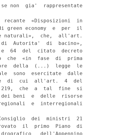
se non  gia'  rappresentate

 recante  «Disposizioni  in

i green economy  e  per  il

 naturali»,  che,  all'art.

di  Autorita'  di  bacino»,

e  64  del  citato  decreto

  che  «in  fase  di  prima

re  della  (...)  legge  le

le  sono  esercitate  dalle

  di  cui  all'art.  4  del

219,  che  a  tal  fine  si

dei beni  e  delle  risorse

egionali  e  interregionali

onsiglio  dei  ministri  21

ovato  il  primo  Piano  di

drografico   dell'Appennino
