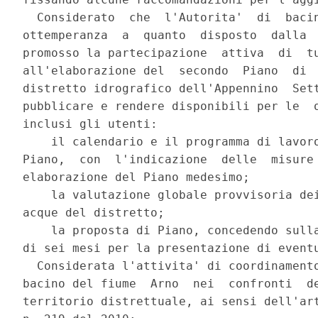
  Considerato  che  l'Autorita'  di  bacin
ottemperanza  a  quanto  disposto  dalla  
promosso la partecipazione  attiva  di  tu
all'elaborazione del  secondo  Piano  di  
distretto idrografico dell'Appennino  Sett
pubblicare e rendere disponibili per le  o
inclusi gli utenti: 

    il calendario e il programma di lavoro
Piano,  con  l'indicazione  delle  misure 
elaborazione del Piano medesimo; 

    la valutazione globale provvisoria dei
acque del distretto; 

    la proposta di Piano, concedendo sulla
di sei mesi per la presentazione di eventu
  Considerata l'attivita' di coordinamento
bacino del fiume  Arno  nei  confronti  de
territorio distrettuale, ai sensi dell'art