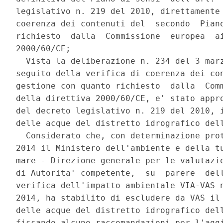
legislativo n. 219 del 2010, direttamente 
coerenza dei contenuti del  secondo  Piano
richiesto  dalla  Commissione  europea  ai
2000/60/CE; 

  Vista la deliberazione n. 234 del 3 marz
seguito della verifica di coerenza dei con
gestione con quanto richiesto  dalla  Comm
della direttiva 2000/60/CE, e' stato appro
del decreto legislativo n. 219 del 2010, i
delle acque del distretto idrografico dell
  Considerato che, con determinazione prot
2014 il Ministero dell'ambiente e della tu
mare - Direzione generale per le valutazio
di Autorita' competente,  su  parere  dell
verifica dell'impatto ambientale VIA-VAS n
2014, ha stabilito di escludere da VAS il 
delle acque del distretto idrografico dell
fissando alcune raccomandazioni per l'aggi