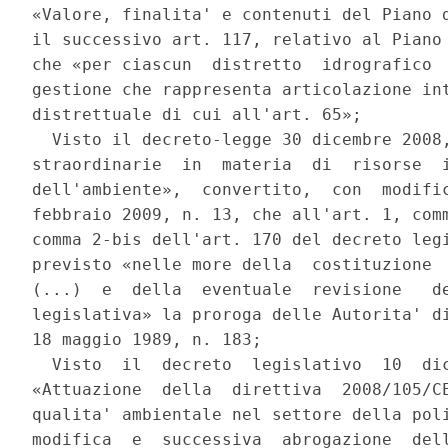
«Valore, finalita' e contenuti del Piano d
il successivo art. 117, relativo al Piano 
che «per ciascun  distretto  idrografico  
gestione che rappresenta articolazione int
distrettuale di cui all'art. 65»; 

  Visto il decreto-legge 30 dicembre 2008,
straordinarie  in  materia  di  risorse  i
dell'ambiente»,  convertito,  con  modific
febbraio 2009, n. 13, che all'art. 1, comm
comma 2-bis dell'art. 170 del decreto legi
previsto «nelle more della  costituzione  
(...)  e  della  eventuale  revisione   de
legislativa» la proroga delle Autorita' di
18 maggio 1989, n. 183; 

  Visto  il  decreto  legislativo  10  dic
«Attuazione  della  direttiva  2008/105/CE
qualita' ambientale nel settore della poli
modifica  e  successiva  abrogazione  dell