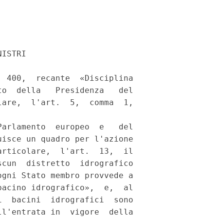


ISTRI 

 400,  recante  «Disciplina

o  della   Presidenza   del

are,  l'art.  5,  comma  1,

arlamento  europeo  e   del

isce un quadro per l'azione

rticolare,  l'art.  13,  il

cun  distretto  idrografico

gni Stato membro provvede a

acino idrografico»,  e,  al

  bacini  idrografici  sono

l'entrata in  vigore  della
