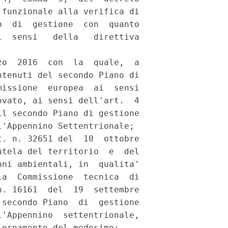
funzionale alla verifica di

  di  gestione  con  quanto

  sensi   della   direttiva

o  2016  con  la  quale,  a

tenuti del secondo Piano di

issione  europea  ai  sensi

vato, ai sensi dell'art.  4

l secondo Piano di gestione

'Appennino Settentrionale; 

. n. 32651 del  10  ottobre

tela del territorio  e  del

ni ambientali, in  qualita'

a  Commissione  tecnica  di

. 16161  del  19  settembre

secondo Piano  di  gestione

'Appennino  settentrionale,

ornamento del medesimo; 
