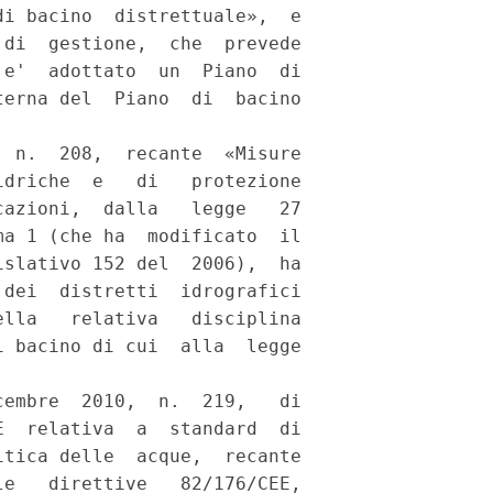
i bacino  distrettuale»,  e

di  gestione,  che  prevede

e'  adottato  un  Piano  di

erna del  Piano  di  bacino

 n.  208,  recante  «Misure

driche  e   di   protezione

azioni,  dalla   legge   27

a 1 (che ha  modificato  il

slativo 152 del  2006),  ha

dei  distretti  idrografici

lla   relativa   disciplina

 bacino di cui  alla  legge

embre  2010,  n.  219,   di

  relativa  a  standard  di

tica delle  acque,  recante

e   direttive   82/176/CEE,
