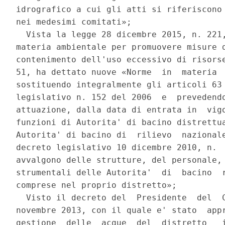
idrografico a cui gli atti si riferiscono 
nei medesimi comitati»; 

  Vista la legge 28 dicembre 2015, n. 221,
materia ambientale per promuovere misure d
contenimento dell'uso eccessivo di risorse
51, ha dettato nuove «Norme  in  materia  
sostituendo integralmente gli articoli 63 
legislativo n. 152 del 2006  e  prevedendo
attuazione, dalla data di entrata in  vigo
funzioni di Autorita' di bacino distrettua
Autorita' di bacino di  rilievo  nazionale
decreto legislativo 10 dicembre 2010, n.  
avvalgono delle strutture, del personale, 
strumentali delle Autorita'  di  bacino  r
comprese nel proprio distretto»; 

  Visto il decreto del  Presidente  del  C
novembre 2013, con il quale e' stato  appr
gestione  delle  acque  del  distretto   i