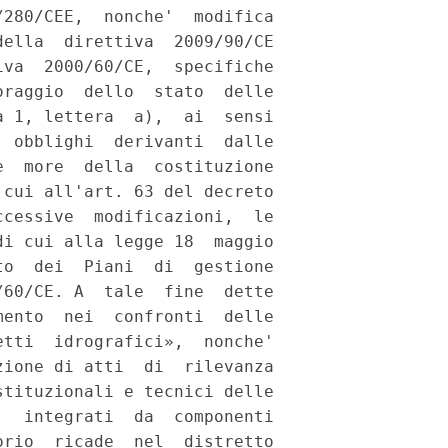
280/CEE,  nonche'  modifica

ella  direttiva  2009/90/CE

va  2000/60/CE,  specifiche

raggio  dello  stato  delle

 1, lettera  a),  ai  sensi

 obblighi  derivanti  dalle

  more  della  costituzione

cui all'art. 63 del decreto

cessive  modificazioni,  le

i cui alla legge 18  maggio

o  dei  Piani  di  gestione

60/CE. A  tale  fine  dette

ento  nei  confronti  delle

tti  idrografici»,  nonche'

ione di atti  di  rilevanza

tituzionali e tecnici delle

  integrati  da  componenti

rio  ricade  nel  distretto
