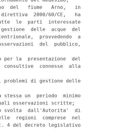
o  del   fiume   Arno,   in

direttiva  2000/60/CE,   ha

tte  le  parti  interessate

gestione  delle  acque  del

entrionale,  provvedendo  a

sservazioni  del  pubblico,

 per la  presentazione  del

 consultive  connesse  alla

 problemi di gestione delle

 stessa un  periodo  minimo

ali osservazioni scritte; 

 svolta  dall'Autorita'  di

lle  regioni  comprese  nel

. 4 del decreto legislativo
