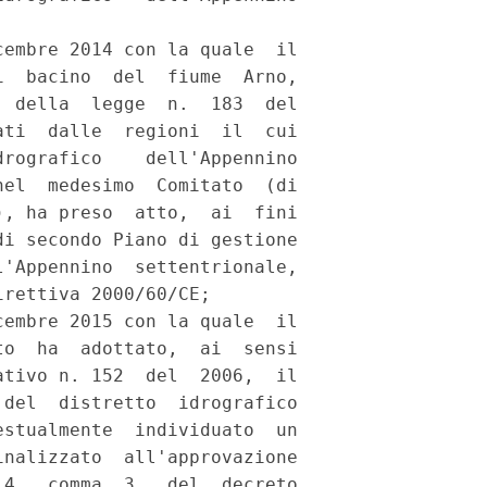
embre 2014 con la quale  il

  bacino  del  fiume  Arno,

 della  legge  n.  183  del

ti  dalle  regioni  il  cui

rografico    dell'Appennino

el  medesimo  Comitato  (di

, ha preso  atto,  ai  fini

i secondo Piano di gestione

'Appennino  settentrionale,

rettiva 2000/60/CE; 

embre 2015 con la quale  il

o  ha  adottato,  ai  sensi

tivo n. 152  del  2006,  il

del  distretto  idrografico

stualmente  individuato  un

nalizzato  all'approvazione

4,  comma  3,  del  decreto
