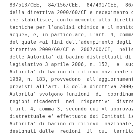
83/513/CEE,  84/156/CEE,  84/491/CEE,  86/
della direttiva 2000/60/CE e recepimento d
che stabilisce, conformemente alla diretti
tecniche per l'analisi chimica e il monito
acque», e, in particolare, l'art. 4, comma
del quale «ai fini dell'adempimento degli 
direttive 2000/60/CE e  2007/60/CE,  nelle
delle Autorita' di bacino distrettuali di 
legislativo 3 aprile 2006, n. 152,  e  suc
Autorita' di bacino di rilievo nazionale d
1989, n. 183, provvedono  all'aggiornament
previsti all'art. 13 della direttiva 2000/
Autorita' svolgono funzioni  di  coordinam
regioni ricadenti  nei  rispettivi  distre
l'art. 4, comma 3, secondo cui «l'approvaz
distrettuale e' effettuata dai Comitati is
Autorita' di bacino di rilievo  nazionale,
designati dalle  regioni  il  cui  territo