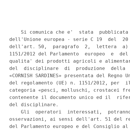
    Si comunica che e'  stata  pubblicata 
dell'Unione europea - serie C 19  del  20 
dell'art. 50,  paragrafo  2,  lettera  a) 
1151/2012 del Parlamento  europeo  e  del 
qualita' dei prodotti agricoli e alimentar
del  disciplinare  di  produzione  della  
«CORNISH SARDINES» presentata del Regno Un
del regolamento (UE) n. 1151/2012, per  il
categoria «pesci, molluschi, crostacei fre
contenente il documento unico ed il  rifer
del disciplinare. 

    Gli  operatori  interessati,  potranno
osservazioni, ai sensi dell'art. 51 del re
del Parlamento europeo e del Consiglio al 