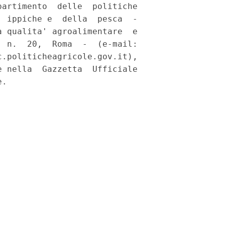
artimento  delle  politiche

 ippiche e  della  pesca  -

 qualita' agroalimentare  e

 n.  20,  Roma  -  (e-mail:

.politicheagricole.gov.it),

 nella  Gazzetta  Ufficiale
