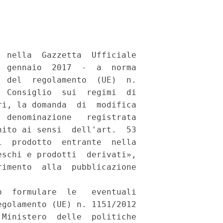
 nella  Gazzetta  Ufficiale

 gennaio  2017  -  a  norma

 del  regolamento  (UE)  n.

 Consiglio  sui  regimi  di

i, la domanda  di  modifica

 denominazione   registrata

ito ai sensi  dell'art.  53

  prodotto  entrante  nella

schi e prodotti  derivati»,

imento  alla  pubblicazione

  formulare  le   eventuali

golamento (UE) n. 1151/2012

Ministero  delle  politiche
