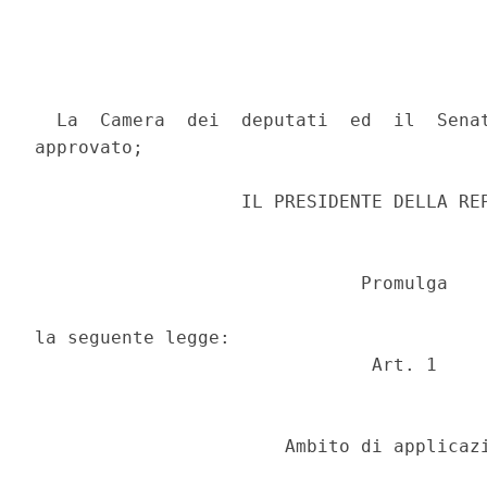
  La  Camera  dei  deputati  ed  il  Senat
approvato; 

                   IL PRESIDENTE DELLA REP
                              Promulga 

la seguente legge: 

                               Art. 1 

                       Ambito di applicazi