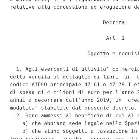
relative alla concessione ed erogazione de
                              Decreta: 

                               Art. 1 

                         Oggetto e requisi
  1. Agli esercenti di attivita' commercia
della vendita al dettaglio di libri  in  e
codice ATECO principale 47.61 o 47.79.1 e'
di spesa di 4 milioni di euro per l'anno 2
annui a decorrere dall'anno 2019, un  cred
modalita' stabilite dal presente decreto. 
  2. Sono ammessi al beneficio di cui al c
    a) che abbiano sede legale nello Spazi
    b) che siano soggetti a tassazione in 
loro residenza  fiscale,  ovvero  per  la 