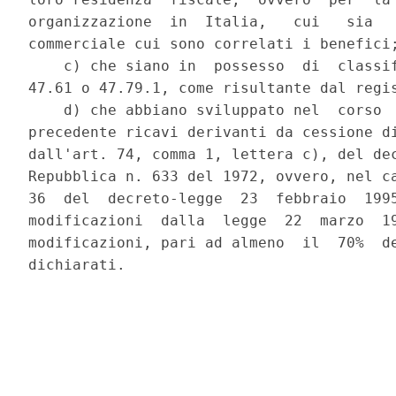
organizzazione  in  Italia,   cui   sia   
commerciale cui sono correlati i benefici;
    c) che siano in  possesso  di  classif
47.61 o 47.79.1, come risultante dal regis
    d) che abbiano sviluppato nel  corso  
precedente ricavi derivanti da cessione di
dall'art. 74, comma 1, lettera c), del dec
Repubblica n. 633 del 1972, ovvero, nel ca
36  del  decreto-legge  23  febbraio  1995
modificazioni  dalla  legge  22  marzo  19
modificazioni, pari ad almeno  il  70%  de