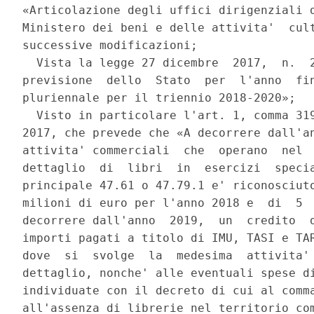
«Articolazione degli uffici dirigenziali d
Ministero dei beni e delle attivita'  cult
successive modificazioni; 

  Vista la legge 27 dicembre  2017,  n.  2
previsione  dello  Stato  per  l'anno  fin
pluriennale per il triennio 2018-2020»; 

  Visto in particolare l'art. 1, comma 319
2017, che prevede che «A decorrere dall'an
attivita' commerciali  che  operano  nel  
dettaglio  di  libri  in  esercizi  specia
principale 47.61 o 47.79.1 e' riconosciuto
milioni di euro per l'anno 2018 e  di  5  
decorrere dall'anno  2019,  un  credito  d
importi pagati a titolo di IMU, TASI e TAR
dove  si  svolge  la  medesima  attivita' 
dettaglio, nonche' alle eventuali spese di
individuate con il decreto di cui al comma
all'assenza di librerie nel territorio com