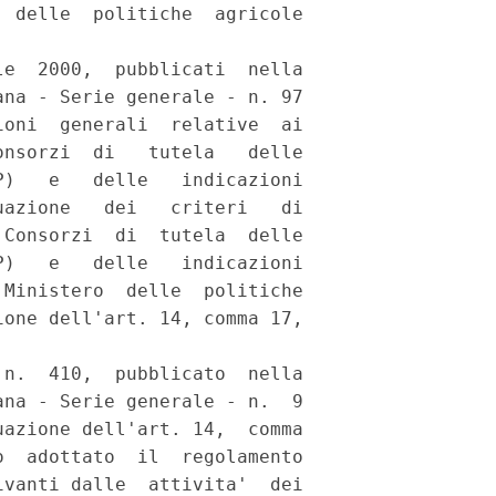
 delle  politiche  agricole

e  2000,  pubblicati  nella

na - Serie generale - n. 97

oni  generali  relative  ai

nsorzi  di   tutela   delle

)   e   delle   indicazioni

azione   dei   criteri   di

Consorzi  di  tutela  delle

)   e   delle   indicazioni

Ministero  delle  politiche

one dell'art. 14, comma 17,

n.  410,  pubblicato  nella

na - Serie generale - n.  9

azione dell'art. 14,  comma

  adottato  il  regolamento

vanti dalle  attivita'  dei
