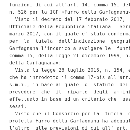
funzioni di cui all'art. 14, comma 15, del
n. 526 per la IGP «Farro della Garfagnana»
  Visto il decreto del 17 febbraio 2017,  
Ufficiale della Repubblica italiana - Seri
marzo 2017, con il quale e' stato conferma
per  la  tutela  dell'indicazione  geograf
Garfagnana l'incarico a svolgere le  funzi
comma 15, della legge 21 dicembre 1999, n.
della Garfagnana»; 

  Vista la legge 28 luglio 2016, n. 154, e
che ha introdotto il comma 17-bis all'art.
s.m.i., in base al quale lo  statuto  dei 
prevedere  che  il  riparto  degli  ammini
effettuato in base ad un criterio che  ass
sessi; 

  Visto che il Consorzio per la  tutela  d
protetta Farro della Garfagnana ha adeguat
l'altro, alle previsioni di cui all' art. 