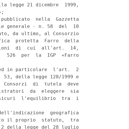
la legge 21 dicembre  1999,

; 

pubblicato  nella  Gazzetta

e generale - n. 58  del  10

to, da ultimo, al Consorzio

ica  protetta  Farro  della

oni  di  cui  all'art.  14,

  526  per  la  IGP  «Farro

d in particolare  l'art.  2

 53, della legge 128/1999 e

 Consorzi  di  tutela  deve

stratori  da  eleggere  sia

icuri  l'equilibrio  tra  i

ell'indicazione  geografica

o il proprio  statuto,  tra

2 della legge del 28 luglio
