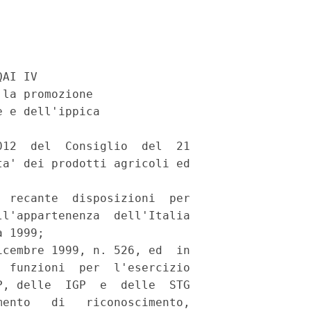
AI IV 

la promozione 

 e dell'ippica 

12  del  Consiglio  del  21

a' dei prodotti agricoli ed

 recante  disposizioni  per

l'appartenenza  dell'Italia

 1999; 

cembre 1999, n. 526, ed  in

 funzioni  per  l'esercizio

, delle  IGP  e  delle  STG

ento   di   riconoscimento,
