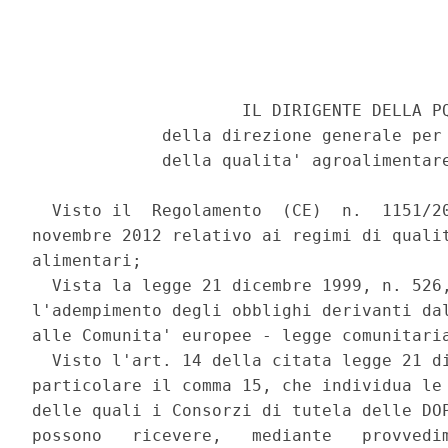
                     IL DIRIGENTE DELLA PQ
             della direzione generale per 
             della qualita' agroalimentare
  Visto il  Regolamento  (CE)  n.  1151/20
novembre 2012 relativo ai regimi di qualit
alimentari; 

  Vista la legge 21 dicembre 1999, n. 526,
l'adempimento degli obblighi derivanti dal
alle Comunita' europee - legge comunitaria
  Visto l'art. 14 della citata legge 21 di
particolare il comma 15, che individua le 
delle quali i Consorzi di tutela delle DOP
possono   ricevere,   mediante   provvedim