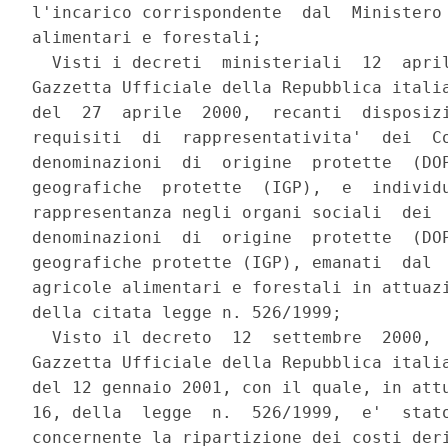
l'incarico corrispondente  dal  Ministero 
alimentari e forestali; 

  Visti i decreti  ministeriali  12  april
Gazzetta Ufficiale della Repubblica italia
del  27  aprile  2000,  recanti  disposizi
requisiti  di  rappresentativita'  dei  Co
denominazioni  di  origine  protette  (DOP
geografiche  protette  (IGP),  e  individu
rappresentanza negli organi sociali  dei  
denominazioni  di  origine  protette  (DOP
geografiche protette (IGP), emanati  dal  
agricole alimentari e forestali in attuazi
della citata legge n. 526/1999; 

  Visto il decreto  12  settembre  2000,  
Gazzetta Ufficiale della Repubblica italia
del 12 gennaio 2001, con il quale, in attu
16, della  legge  n.  526/1999,  e'  stato
concernente la ripartizione dei costi deri