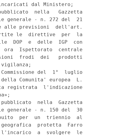
ncaricati dal Ministero; 

ubblicato  nella   Gazzetta

e generale - n. 272 del  21

 alle previsioni  dell'art.

tite le  direttive  per  la

le  DOP  e  delle  IGP  con

 ora  Ispettorato  centrale

ioni  frodi  dei   prodotti

vigilanza; 

Commissione del  1°  luglio

della Comunita' europea  L.

a registrata  l'indicazione

a»; 

pubblicato  nella  Gazzetta

e generale - n. 150 del  30

uito  per  un  triennio  al

geografica  protetta  Farro

l'incarico  a  svolgere  le
