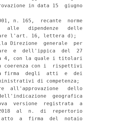
ovazione in data 15  giugno

01, n. 165,  recante  norme

  alle   dipendenze   delle

re l'art. 16, lettera d); 

la Direzione  generale  per

re  e  dell'ippica  del  27

 4, con la quale i titolari

 coerenza con i  rispettivi

 firma  degli  atti  e  dei

inistrativi di competenza; 

e  all'approvazione   dello

ell'indicazione  geografica

va  versione  registrata  a

018  al  n.  di  repertorio

atto  a  firma  del  notaio
