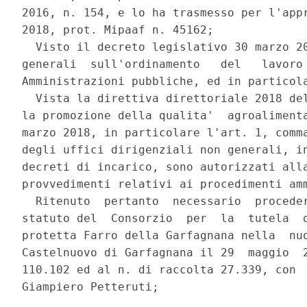
2016, n. 154, e lo ha trasmesso per l'appr
2018, prot. Mipaaf n. 45162; 

  Visto il decreto legislativo 30 marzo 20
generali  sull'ordinamento   del   lavoro 
Amministrazioni pubbliche, ed in particola
  Vista la direttiva direttoriale 2018 del
la promozione della qualita'  agroalimenta
marzo 2018, in particolare l'art. 1, comma
degli uffici dirigenziali non generali, in
decreti di incarico, sono autorizzati alla
provvedimenti relativi ai procedimenti amm
  Ritenuto  pertanto  necessario  proceder
statuto del  Consorzio  per  la  tutela  d
protetta Farro della Garfagnana nella  nuo
Castelnuovo di Garfagnana il 29  maggio  2
110.102 ed al n. di raccolta 27.339, con  
Giampiero Petteruti; 
