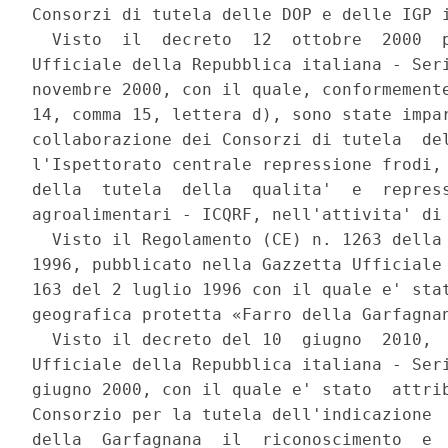
Consorzi di tutela delle DOP e delle IGP i
  Visto  il  decreto  12  ottobre  2000  p
Ufficiale della Repubblica italiana - Seri
novembre 2000, con il quale, conformemente
14, comma 15, lettera d), sono state impar
collaborazione dei Consorzi di tutela  del
l'Ispettorato centrale repressione frodi, 
della  tutela  della  qualita'  e  repress
agroalimentari - ICQRF, nell'attivita' di 
  Visto il Regolamento (CE) n. 1263 della 
1996, pubblicato nella Gazzetta Ufficiale 
163 del 2 luglio 1996 con il quale e' stat
geografica protetta «Farro della Garfagnan
  Visto il decreto del 10  giugno  2010,  
Ufficiale della Repubblica italiana - Seri
giugno 2000, con il quale e' stato  attrib
Consorzio per la tutela dell'indicazione  
della  Garfagnana  il  riconoscimento  e  