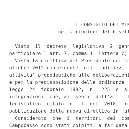
                      IL CONSIGLIO DEI MIN
                 nella riunione del 6 sett
  Visto  il  decreto  legislativo  2  genn
particolare l'art. 7, comma 1, lettera c) 
  Vista la direttiva del Presidente del Co
ottobre 2012 concernente  gli  indirizzi  
attivita' propedeutiche alle deliberazioni
e per la predisposizione delle ordinanze  
legge  24  febbraio  1992,  n.  225  e  su
integrazioni, che, ai  sensi  dell'art.  1
legislativo  citato  n.  1  del  2018,  re
pubblicazione della nuova direttiva in mat
  Considerato  che  i  territori  dei  com
Campobasso sono stati colpiti, a far data 