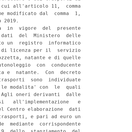
cui all'articolo 11,  comma

e modificato dal  comma  1,

 2019. 

  in  vigore  del  presente

dati  del  Ministero  delle

o un  registro  informatico

di licenza per il  servizio

zzetta, natante e di quelle

tonoleggio  con  conducente

a e  natante.  Con  decreto

rasporti  sono  individuate

le modalita' con  le  quali

Agli oneri derivanti  dalle

i   all'implementazione   e

l Centro elaborazione  dati

rasporti, e pari ad euro un

e  mediante  corrispondente

9, dello  stanziamento  del
