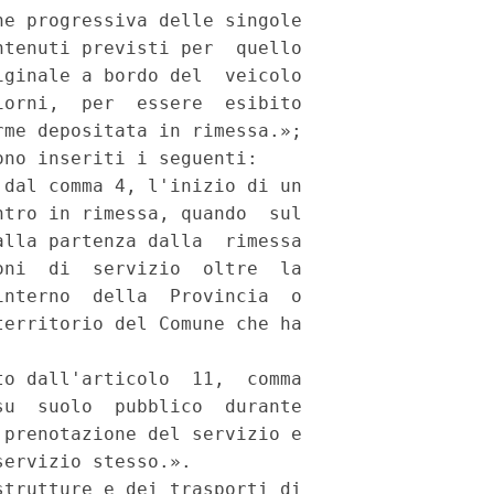
e progressiva delle singole

tenuti previsti per  quello

ginale a bordo del  veicolo

orni,  per  essere  esibito

me depositata in rimessa.»; 

no inseriti i seguenti: 

dal comma 4, l'inizio di un

tro in rimessa, quando  sul

lla partenza dalla  rimessa

ni  di  servizio  oltre  la

nterno  della  Provincia  o

erritorio del Comune che ha

o dall'articolo  11,  comma

u  suolo  pubblico  durante

prenotazione del servizio e

ervizio stesso.». 

trutture e dei trasporti di
