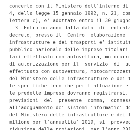
concerto con il Ministero dell'interno di 
4, della legge 15 gennaio 1992, n. 21, com
lettera c), e' adottato entro il 30 giugno
  3. Entro un anno dalla data  di  entrata
decreto, presso il  Centro  elaborazione  
infrastrutture e dei trasporti e' istituit
pubblico nazionale delle imprese titolari 
taxi effettuato con autovettura, motocarro
di autorizzazione per il  servizio  di  au
effettuato con autovettura, motocarrozzett
del Ministero delle infrastrutture e dei t
le specifiche tecniche per l'attuazione e 
le predette imprese dovranno registrarsi. 
previsioni  del  presente  comma,  conness
all'adeguamento dei sistemi informatici de
del Ministero delle infrastrutture e dei t
milione per l'annualita' 2019, si  provved
riduzione delle proiezioni, per l'anno 201