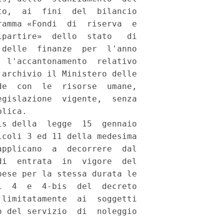
o,  ai  fini  del  bilancio

amma «Fondi  di  riserva  e

partire»  dello  stato   di

delle  finanze  per  l'anno

 l'accantonamento  relativo

archivio il Ministero delle

e  con  le  risorse  umane,

gislazione  vigente,  senza

lica. 

s della  legge  15  gennaio

coli 3 ed 11 della medesima

pplicano  a  decorrere  dal

i  entrata  in  vigore  del

ese per la stessa durata le

  4  e  4-bis  del  decreto

limitatamente  ai  soggetti

 del servizio  di  noleggio
