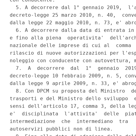
  5. A decorrere dal 1° gennaio 2019,  l'a
decreto-legge 25 marzo 2010, n. 40,  conve
dalla legge 22 maggio 2010, n. 73, e' abro
  6. A decorrere dalla data di entrata in 
e fino alla piena  operativita'  dell'arch
nazionale delle imprese di cui al  comma  
rilascio di nuove autorizzazioni per l'esp
noleggio con conducente con autovettura, m
  7.  A  decorrere  dal  1°  gennaio  2019
decreto-legge 10 febbraio 2009, n. 5, conv
dalla legge 9 aprile 2009, n. 33, e' abrog
  8. Con DPCM su proposta del Ministro  de
trasporti e del Ministro dello sviluppo  e
sensi dell'articolo 17, comma 3, della leg
e'  disciplinata  l'attivita'  delle  piat
intermediazione  che  intermediano  tra   
autoservizi pubblici non di linea. 
