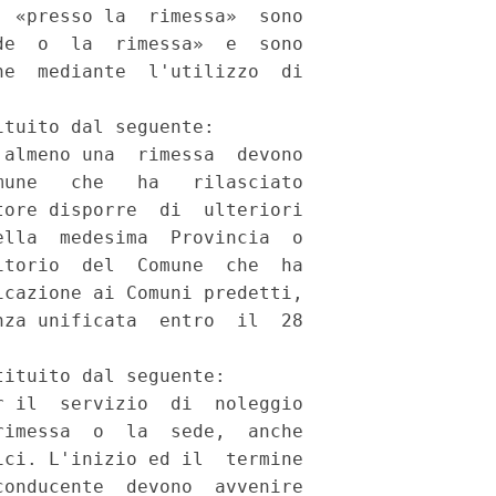
 «presso la  rimessa»  sono

e  o  la  rimessa»  e  sono

e  mediante  l'utilizzo  di

tuito dal seguente: 

almeno una  rimessa  devono

une   che   ha   rilasciato

ore disporre  di  ulteriori

lla  medesima  Provincia  o

torio  del  Comune  che  ha

cazione ai Comuni predetti,

za unificata  entro  il  28

ituito dal seguente: 

 il  servizio  di  noleggio

imessa  o  la  sede,  anche

ci. L'inizio ed il  termine

onducente  devono  avvenire
