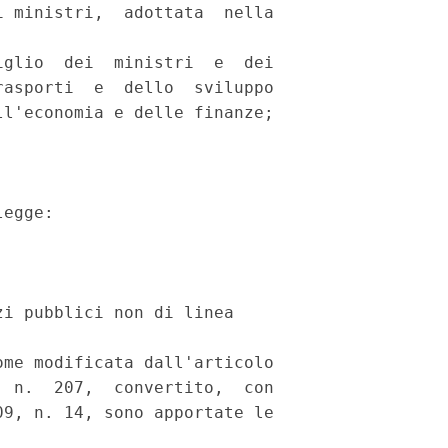
 ministri,  adottata  nella

glio  dei  ministri  e  dei

asporti  e  dello  sviluppo

l'economia e delle finanze; 

egge: 

i pubblici non di linea 

me modificata dall'articolo

 n.  207,  convertito,  con

9, n. 14, sono apportate le
