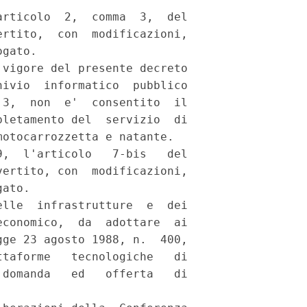
rticolo  2,  comma  3,  del

rtito,  con  modificazioni,

gato. 

vigore del presente decreto

ivio  informatico  pubblico

3,  non  e'  consentito  il

letamento del  servizio  di

otocarrozzetta e natante. 

,  l'articolo   7-bis   del

ertito, con  modificazioni,

ato. 

lle  infrastrutture  e  dei

conomico,  da  adottare  ai

ge 23 agosto 1988, n.  400,

taforme   tecnologiche   di

domanda   ed   offerta   di
