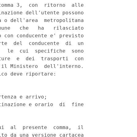
omma 3,  con  ritorno  alle

nazione dell'utente possono

 o dell'area  metropolitana

une   che   ha   rilasciato

 con conducente e' previsto

te  del  conducente  di  un

  le  cui  specifiche  sono

ure  e  dei  trasporti  con

il Ministero  dell'interno.

co deve riportare: 

tenza e arrivo; 

inazione e orario  di  fine

 

i  al  presente  comma,  il

to da una versione cartacea
