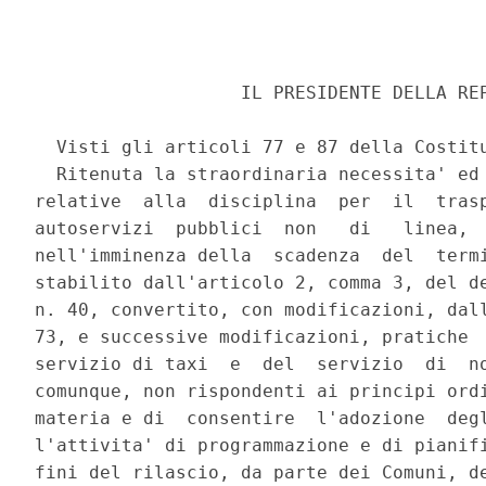
                   IL PRESIDENTE DELLA REP
  Visti gli articoli 77 e 87 della Costitu
  Ritenuta la straordinaria necessita' ed 
relative  alla  disciplina  per  il  trasp
autoservizi  pubblici  non   di   linea,  
nell'imminenza della  scadenza  del  termi
stabilito dall'articolo 2, comma 3, del de
n. 40, convertito, con modificazioni, dall
73, e successive modificazioni, pratiche  
servizio di taxi  e  del  servizio  di  no
comunque, non rispondenti ai principi ordi
materia e di  consentire  l'adozione  degl
l'attivita' di programmazione e di pianifi
fini del rilascio, da parte dei Comuni, de