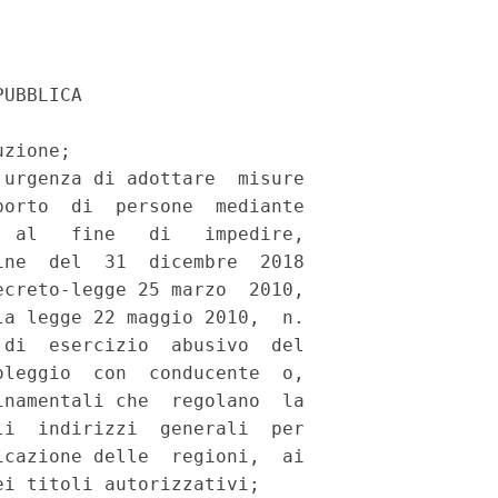
UBBLICA 

zione; 

urgenza di adottare  misure

orto  di  persone  mediante

 al   fine   di   impedire,

ne  del  31  dicembre  2018

creto-legge 25 marzo  2010,

a legge 22 maggio 2010,  n.

di  esercizio  abusivo  del

leggio  con  conducente  o,

namentali che  regolano  la

i  indirizzi  generali  per

cazione delle  regioni,  ai

i titoli autorizzativi; 
