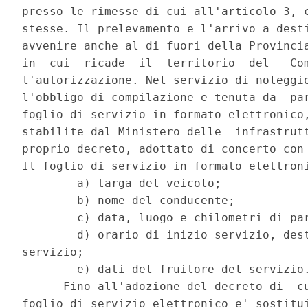
presso le rimesse di cui all'articolo 3, c
stesse. Il prelevamento e l'arrivo a desti
avvenire anche al di fuori della Provincia
in  cui  ricade  il  territorio  del   Com
l'autorizzazione. Nel servizio di noleggio
l'obbligo di compilazione e tenuta da  par
foglio di servizio in formato elettronico,
stabilite dal Ministero delle  infrastrutt
proprio decreto, adottato di concerto con 
Il foglio di servizio in formato elettroni
        a) targa del veicolo; 

        b) nome del conducente; 

        c) data, luogo e chilometri di par
        d) orario di inizio servizio, dest
servizio; 

        e) dati del fruitore del servizio.
      Fino all'adozione del decreto di  cu
foglio di servizio elettronico e' sostitui