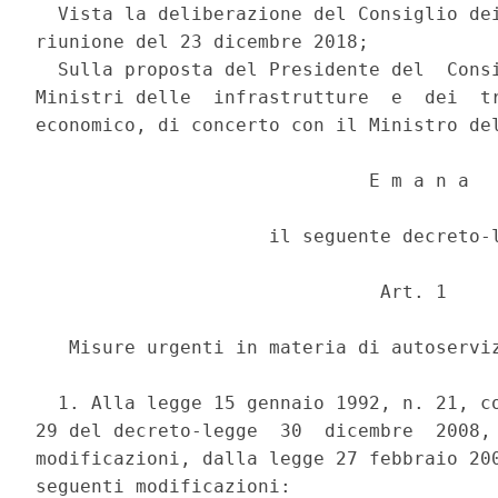
  Vista la deliberazione del Consiglio dei
riunione del 23 dicembre 2018; 

  Sulla proposta del Presidente del  Consi
Ministri delle  infrastrutture  e  dei  tr
economico, di concerto con il Ministro del
                              E m a n a 

                     il seguente decreto-l
                               Art. 1 

   Misure urgenti in materia di autoserviz
  1. Alla legge 15 gennaio 1992, n. 21, co
29 del decreto-legge  30  dicembre  2008, 
modificazioni, dalla legge 27 febbraio 200
seguenti modificazioni: 
