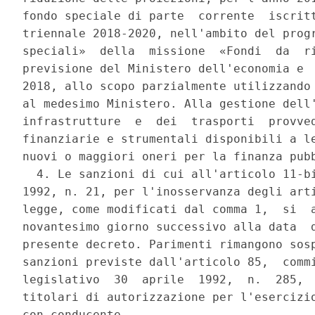
fondo speciale di parte  corrente  iscritt
triennale 2018-2020, nell'ambito del progr
speciali»  della  missione  «Fondi  da  ri
previsione del Ministero dell'economia e  
2018, allo scopo parzialmente utilizzando 
al medesimo Ministero. Alla gestione dell'
infrastrutture  e  dei  trasporti  provved
finanziarie e strumentali disponibili a le
nuovi o maggiori oneri per la finanza pubb
  4. Le sanzioni di cui all'articolo 11-bi
1992, n. 21, per l'inosservanza degli arti
legge, come modificati dal comma 1,  si  a
novantesimo giorno successivo alla data  d
presente decreto. Parimenti rimangono sosp
sanzioni previste dall'articolo 85,  commi
legislativo  30  aprile  1992,  n.  285,  
titolari di autorizzazione per l'esercizio
con conducente. 
