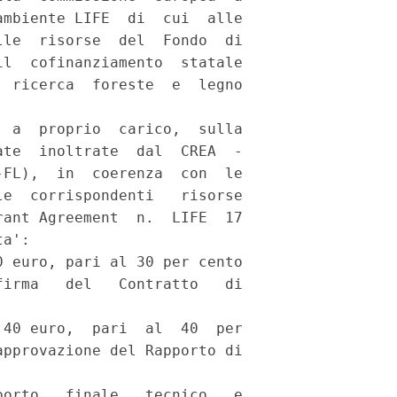
mbiente LIFE  di  cui  alle

le  risorse  del  Fondo  di

l  cofinanziamento  statale

 ricerca  foreste  e  legno

 a  proprio  carico,  sulla

te  inoltrate  dal  CREA  -

FL),  in  coerenza  con  le

e  corrispondenti   risorse

ant Agreement  n.  LIFE  17

a': 

 euro, pari al 30 per cento

irma   del   Contratto   di

40 euro,  pari  al  40  per

pprovazione del Rapporto di

orto   finale   tecnico   e
