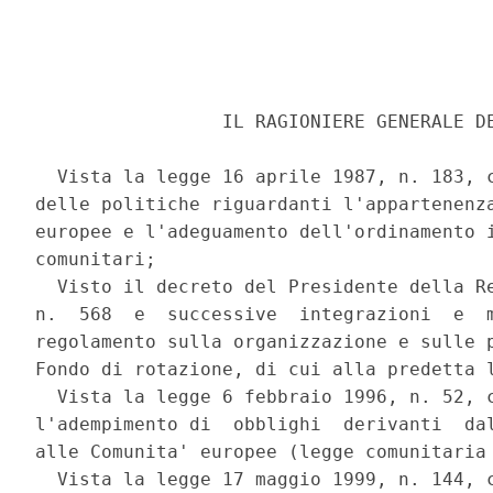
                 IL RAGIONIERE GENERALE DE
  Vista la legge 16 aprile 1987, n. 183, c
delle politiche riguardanti l'appartenenza
europee e l'adeguamento dell'ordinamento i
comunitari; 

  Visto il decreto del Presidente della Re
n.  568  e  successive  integrazioni  e  m
regolamento sulla organizzazione e sulle p
Fondo di rotazione, di cui alla predetta l
  Vista la legge 6 febbraio 1996, n. 52, c
l'adempimento di  obblighi  derivanti  dal
alle Comunita' europee (legge comunitaria 
  Vista la legge 17 maggio 1999, n. 144, c