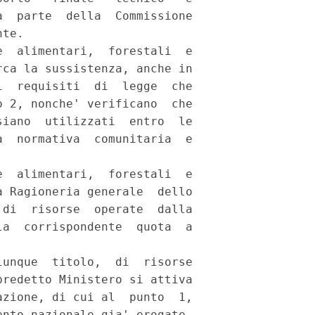
  parte  della  Commissione

te. 

  alimentari,  forestali  e

ca la sussistenza, anche in

  requisiti  di  legge  che

 2, nonche' verificano  che

iano  utilizzati  entro  le

  normativa  comunitaria  e

  alimentari,  forestali  e

 Ragioneria generale  dello

di  risorse  operate  dalla

a  corrispondente  quota  a

unque  titolo,  di  risorse

redetto Ministero si attiva

zione, di cui al  punto  1,

nto nazionale gia' erogate. 
