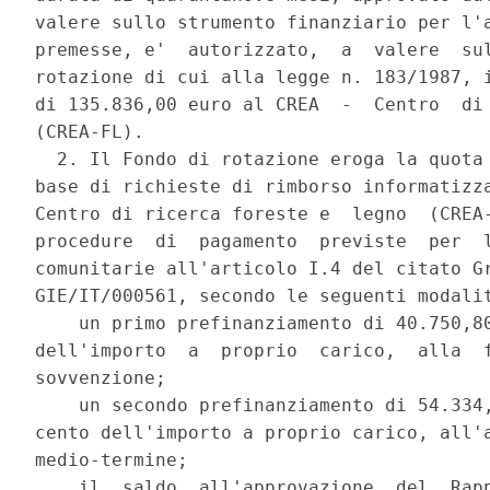
valere sullo strumento finanziario per l'a
premesse, e'  autorizzato,  a  valere  sul
rotazione di cui alla legge n. 183/1987, i
di 135.836,00 euro al CREA  -  Centro  di 
(CREA-FL). 

  2. Il Fondo di rotazione eroga la quota 
base di richieste di rimborso informatizza
Centro di ricerca foreste e  legno  (CREA-
procedure  di  pagamento  previste  per  l
comunitarie all'articolo I.4 del citato Gr
GIE/IT/000561, secondo le seguenti modalit
    un primo prefinanziamento di 40.750,80
dell'importo  a  proprio  carico,  alla  f
sovvenzione; 

    un secondo prefinanziamento di 54.334,
cento dell'importo a proprio carico, all'a
medio-termine; 

    il  saldo  all'approvazione  del  Rapp