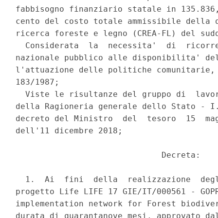
fabbisogno finanziario statale in 135.836,
cento del costo totale ammissibile della q
ricerca foreste e legno (CREA-FL) del sudd
  Considerata  la  necessita'  di  ricorre
nazionale pubblico alle disponibilita' del
l'attuazione delle politiche comunitarie, 
183/1987; 

  Viste le risultanze del gruppo di  lavor
della Ragioneria generale dello Stato - I.
decreto del Ministro  del  tesoro  15  mag
dell'11 dicembre 2018; 

                              Decreta: 

  1.  Ai  fini  della  realizzazione  degl
progetto Life LIFE 17 GIE/IT/000561 - GOPR
implementation network for Forest biodiver
durata di quarantanove mesi, approvato dal