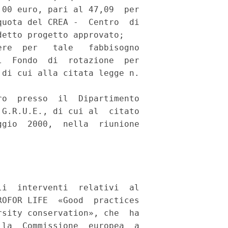
00 euro, pari al 47,09  per

uota del CREA -  Centro  di

etto progetto approvato; 

re  per   tale   fabbisogno

  Fondo  di  rotazione  per

di cui alla citata legge n.

o  presso  il  Dipartimento

G.R.U.E., di cui al  citato

gio  2000,  nella  riunione

i  interventi  relativi  al

OFOR LIFE  «Good  practices

sity conservation», che  ha

la  Commissione  europea  a
