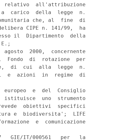
 relativo  all'attribuzione

a  carico  della  legge  n.

munitaria che, al  fine  di

elibera CIPE n. 141/99,  ha

sso il  Dipartimento  della

E.; 

 agosto  2000,  concernente

  Fondo  di  rotazione  per

,  di  cui  alla  legge  n.

  e  azioni  in  regime  di

 europeo  e  del  Consiglio

 istituisce  uno  strumento

evede  obiettivi  specifici

ura e  biodiversita';  LIFE

ormazione  e  comunicazione

   GIE/IT/000561   per   la
