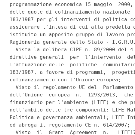
programmazione economica 15 maggio  2000, 
delle quote di cofinanziamento nazionale  
183/1987 per gli interventi di politica co
assicurare l'intesa di cui alla predetta d
istituito un apposito gruppo di lavoro pre
Ragioneria generale dello Stato - I.G.R.U.
  Vista la delibera CIPE n. 89/2000 del 4 
direttive generali  per  l'intervento  del
l'attuazione delle  politiche  comunitarie
183/1987, a favore di programmi,  progetti
cofinanziamento con l'Unione europea; 

  Visto il regolamento UE del  Parlamento 
dell'Unione  europea  n.  1293/2013,  che 
finanziario per l'ambiente (LIFE) e che pr
nell'ambito delle tre componenti: LIFE Nat
Politica e governanza ambientali; LIFE Inf
ed abroga il regolamento CE n. 614/2007; 

  Visto  il  Grant  Agreement  n.   LIFE17