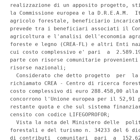
realizzazione di un apposito progetto, sti
la Commissione europea e la D.R.E.A.M.  It
agricolo forestale, beneficiario incaricat
prevede tra i beneficiari associati il Con
agricoltura e l'analisi dell'economia agra
foreste e legno (CREA-FL) e altri Enti naz
cui costo complessivo e' pari  a  2.589.19
parte con risorse comunitarie provenienti 
risorse nazionali; 

  Considerato che detto progetto  per  la 
richiamato CREA - Centro di ricerca forest
costo complessivo di euro 288.458,00 alla 
concorrono l'Unione europea per il 52,91 p
restante quota e che sul sistema finanziar
censito con codice LIFEGOPROFOR; 

  Vista la nota del Ministero delle  polit
forestali e del turismo n. 34233 del 6 dic
di contributi  comunitari  pari  a  152.62