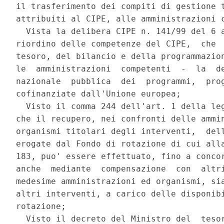
il trasferimento dei compiti di gestione t
attribuiti al CIPE, alle amministrazioni c
  Vista la delibera CIPE n. 141/99 del 6 a
riordino delle competenze del CIPE,  che  
tesoro, del bilancio e della programmazion
le  amministrazioni  competenti  -  la  de
nazionale  pubblica  dei  programmi,  prog
cofinanziate dall'Unione europea; 

  Visto il comma 244 dell'art. 1 della leg
che il recupero, nei confronti delle ammin
organismi titolari degli interventi,  dell
erogate dal Fondo di rotazione di cui alla
183, puo' essere effettuato, fino a concor
anche  mediante  compensazione  con  altri
medesime amministrazioni ed organismi, sia
altri interventi, a carico delle disponibi
rotazione; 

  Visto il decreto del Ministro del  tesor