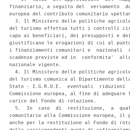
finanziario, a seguito del  versamento  da
europea del contributo comunitario spettan
  3. Il Ministero delle politiche agricole
del turismo effettua tutti i controlli cir
capo ai beneficiari, dei presupposti e dei
giustificano le erogazioni di cui al punto
i finanziamenti comunitari e  nazionali  s
scadenze previste ed in  conformita'  alla
nazionale vigente. 

  4. Il Ministero delle politiche agricole
del turismo comunica al Dipartimento della
Stato - I.G.R.U.E.  eventuali  riduzioni  
Commissione europea, al fine di adeguare l
carico del Fondo di rotazione. 

  5.  In  caso  di  restituzione,  a  qual
comunitarie alla Commissione europea, il p
anche per la restituzione al Fondo di rota
delle corrispondenti quote di cofinanziame