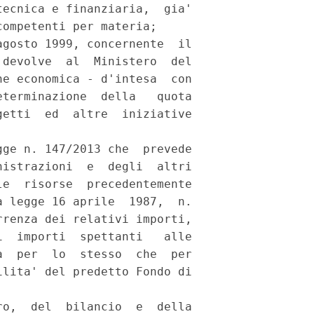
ecnica e finanziaria,  gia'

ompetenti per materia; 

gosto 1999, concernente  il

devolve  al  Ministero  del

e economica - d'intesa  con

terminazione  della   quota

etti  ed  altre  iniziative

ge n. 147/2013 che  prevede

istrazioni  e  degli  altri

e  risorse  precedentemente

 legge 16 aprile  1987,  n.

renza dei relativi importi,

  importi  spettanti   alle

  per  lo  stesso  che  per

lita' del predetto Fondo di

o,  del  bilancio  e  della
