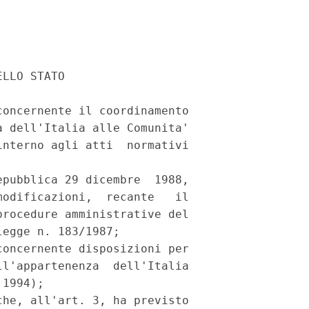
LLO STATO 

oncernente il coordinamento

 dell'Italia alle Comunita'

nterno agli atti  normativi

pubblica 29 dicembre  1988,

odificazioni,  recante   il

rocedure amministrative del

egge n. 183/1987; 

oncernente disposizioni per

l'appartenenza  dell'Italia

1994); 

he, all'art. 3, ha previsto
