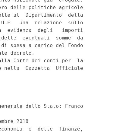
ro delle politiche agricole

tte al  Dipartimento  della

U.E.  una  relazione  sullo

  evidenza  degli   importi

delle  eventuali  somme  da

di spesa a carico del Fondo

te decreto. 

lla Corte dei conti per  la

 nella  Gazzetta  Ufficiale

enerale dello Stato: Franco 

mbre 2018 

conomia  e  delle  finanze,
