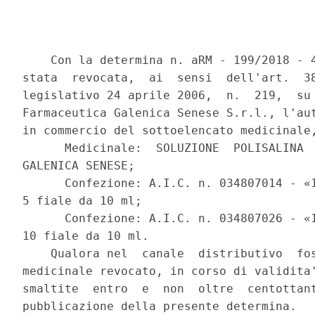
    Con la determina n. aRM - 199/2018 - 4
stata  revocata,  ai  sensi  dell'art.  38
legislativo 24 aprile 2006,  n.  219,  su 
Farmaceutica Galenica Senese S.r.l., l'aut
in commercio del sottoelencato medicinale,
      Medicinale:  SOLUZIONE  POLISALINA  
GALENICA SENESE; 

      Confezione: A.I.C. n. 034807014 - «1
5 fiale da 10 ml; 

      Confezione: A.I.C. n. 034807026 - «1
10 fiale da 10 ml. 

    Qualora nel  canale  distributivo  fos
medicinale revocato, in corso di validita'
smaltite  entro  e  non  oltre  centottant