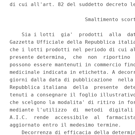
di cui all'art. 82 del suddetto decreto le
                         Smaltimento scort
    Sia i lotti  gia'  prodotti  alla  dat
Gazzetta Ufficiale della Repubblica italia
che i lotti prodotti nel periodo di cui al
presente determina,  che  non  riportino  
possono essere mantenuti in commercio fino
medicinale indicata in etichetta. A decorr
giorni dalla data di pubblicazione  nella 
Repubblica italiana  della  presente  dete
tenuti a consegnare il foglio illustrativo
che scelgono la modalita' di ritiro in for
mediante l'utilizzo  di  metodi  digitali 
A.I.C.  rende  accessibile  al  farmacista
aggiornato entro il medesimo termine. 

    Decorrenza di efficacia della determin