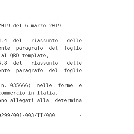
019 del 6 marzo 2019 

.4  del   riassunto   delle

nte  paragrafo  del  foglio

al QRD template; 

.8  del   riassunto   delle

nte  paragrafo  del  foglio

n. 035666)  nelle  forme  e

ommercio in Italia. 

no allegati alla  determina

299/001-003/II/080        -
