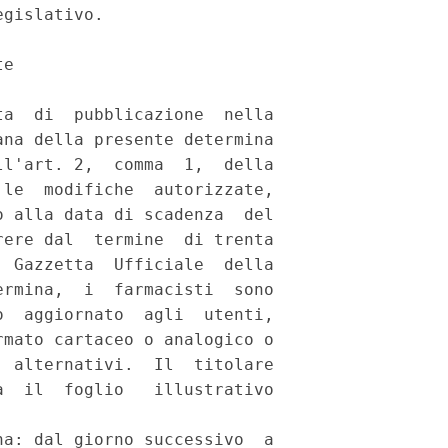
gislativo. 

e 

a  di  pubblicazione  nella

na della presente determina

l'art. 2,  comma  1,  della

le  modifiche  autorizzate,

 alla data di scadenza  del

ere dal  termine  di trenta

 Gazzetta  Ufficiale  della

rmina,  i  farmacisti  sono

  aggiornato  agli  utenti,

mato cartaceo o analogico o

 alternativi.  Il  titolare

  il  foglio   illustrativo

a: dal giorno successivo  a
