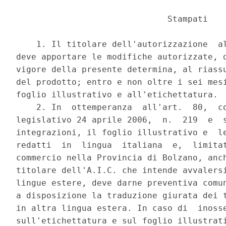
                              Stampati 

    1. Il titolare dell'autorizzazione  al
deve apportare le modifiche autorizzate, d
vigore della presente determina, al riassu
del prodotto; entro e non oltre i sei mesi
foglio illustrativo e all'etichettatura. 

    2. In  ottemperanza  all'art.  80,  co
legislativo 24 aprile 2006,  n.  219  e  s
integrazioni, il foglio illustrativo e  le
redatti  in  lingua  italiana  e,  limitat
commercio nella Provincia di Bolzano, anch
titolare dell'A.I.C. che intende avvalersi
lingue estere, deve darne preventiva comun
a disposizione la traduzione giurata dei t
in altra lingua estera. In caso di  inosse
sull'etichettatura e sul foglio illustrati