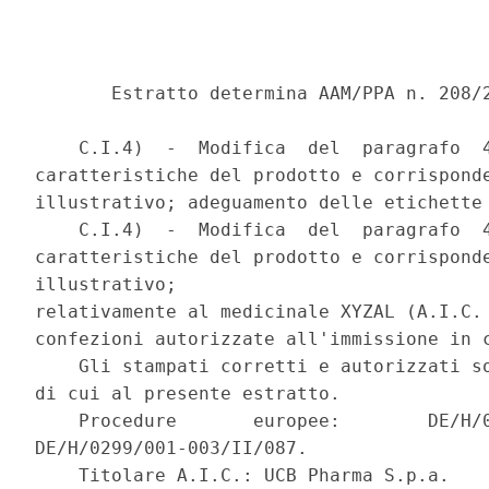
       Estratto determina AAM/PPA n. 208/2
    C.I.4)  -  Modifica  del  paragrafo  4
caratteristiche del prodotto e corrisponde
illustrativo; adeguamento delle etichette 
    C.I.4)  -  Modifica  del  paragrafo  4
caratteristiche del prodotto e corrisponde
illustrativo; 

relativamente al medicinale XYZAL (A.I.C. 
confezioni autorizzate all'immissione in c
    Gli stampati corretti e autorizzati so
di cui al presente estratto. 

    Procedure       europee:        DE/H/0
DE/H/0299/001-003/II/087. 

    Titolare A.I.C.: UCB Pharma S.p.a. 
