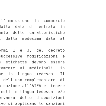
l'immissione  in  commercio

alla  data  di  entrata  in

nto  delle  caratteristiche

  dalla  medesima  data  al

mmi  1  e  3,  del  decreto

uccessive  modificazioni  e

  etichette  devono  essere

amente  ai  medicinali   in

e  in  lingua  tedesca.  Il

 dell'uso complementare  di

icazione all'AIFA e  tenere

esti in lingua tedesca  e/o

rvanza  delle  disposizioni

vo si applicano le sanzioni
