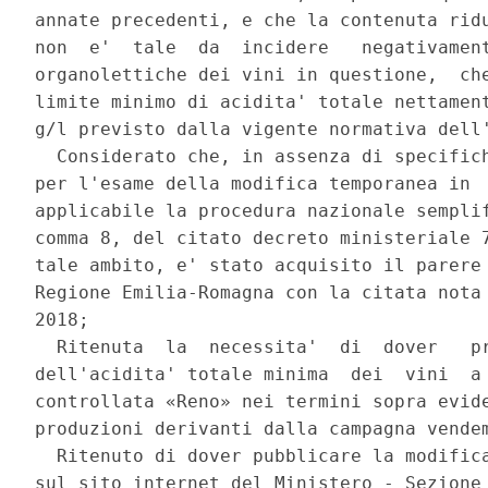
annate precedenti, e che la contenuta ridu
non  e'  tale  da  incidere   negativament
organolettiche dei vini in questione,  che
limite minimo di acidita' totale nettament
g/l previsto dalla vigente normativa dell'
  Considerato che, in assenza di specifich
per l'esame della modifica temporanea in  
applicabile la procedura nazionale semplif
comma 8, del citato decreto ministeriale 7
tale ambito, e' stato acquisito il parere 
Regione Emilia-Romagna con la citata nota 
2018; 

  Ritenuta  la  necessita'  di  dover   pr
dell'acidita' totale minima  dei  vini  a 
controllata «Reno» nei termini sopra evide
produzioni derivanti dalla campagna vendem
  Ritenuto di dover pubblicare la modifica
sul sito internet del Ministero - Sezione 