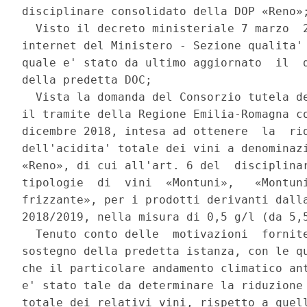
disciplinare consolidato della DOP «Reno»;
  Visto il decreto ministeriale 7 marzo  2
internet del Ministero - Sezione qualita' 
quale e' stato da ultimo aggiornato  il  d
della predetta DOC; 

  Vista la domanda del Consorzio tutela de
il tramite della Regione Emilia-Romagna co
dicembre 2018, intesa ad ottenere  la  rid
dell'acidita' totale dei vini a denominazi
«Reno», di cui all'art. 6 del  disciplinar
tipologie  di  vini  «Montuni»,   «Montuni
frizzante», per i prodotti derivanti dalla
2018/2019, nella misura di 0,5 g/l (da 5,5
  Tenuto conto delle  motivazioni  fornite
sostegno della predetta istanza, con le qu
che il particolare andamento climatico ant
e' stato tale da determinare la riduzione 
totale dei relativi vini, rispetto a quell